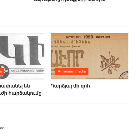
a
Armenian media
խափանել են
Դարձյալ մի զոհ
ւժի հարձակումը
ked