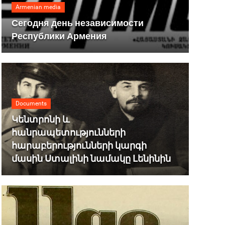
Armenian media
Сегодня день независимости
Республики Армения
Documents
Կենտրոնի և
հանրապետությունների
հարաբերությունների կարգի
մասին Ստալինի նամակը Լենինին