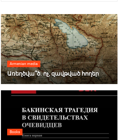
Armenian media
Առեղծվա՞ծ. ոչ, զավթված հողեր
Books