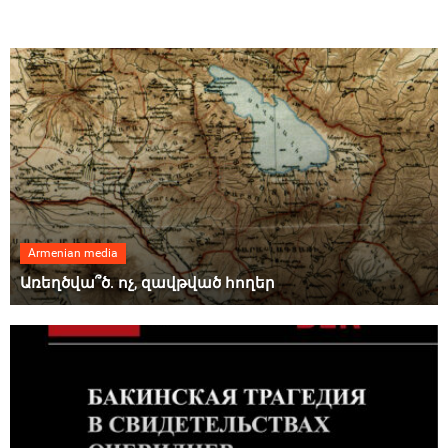
Armenian media
Առեղծվա՞ծ. ոչ, զավթված հողեր