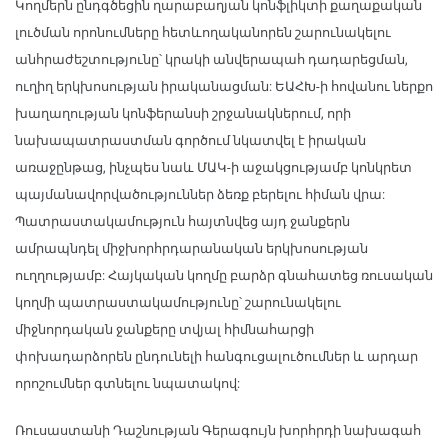
Կողմերն ընդգծեցին ղարաբաղյան կոնֆլիկտի քաղաքական
լուծման որոնումները հետևողականորեն շարունակելու
անհրաժեշտությունը՝ կրակի անվերապահ դադարեցման,
ուղիղ երկխոսության իրականացման: ԵԱՀԽ-ի հովանու ներքո
խաղաղության կոնֆերանսի շրջանակներում, որի
նախապատրաստման գործում նկատվել է իրական
առաջընթաց, ինչպես նաև ՄԱԿ-ի աջակցությամբ կոնկրետ
պայմանավորվածություններ ձեռք բերելու հիման վրա:
Պատրաստակամություն հայտնվեց այդ ջանքերն
ամրապնդել միջխորհրդարանական երկխոսության
ուղղությամբ: Հայկական կողմը բարձր գնահատեց ռուսական
կողմի պատրաստակամությունը՝ շարունակելու
միջնորդական ջանքերը տվյալ հիմնահարցի
փոխադարձորեն ընդունելի հանգուցալուծումներ և արդար
որոշումներ գտնելու նպատակով:
Ռուսաստանի Դաշնության Գերագույն խորհրդի նախագահ