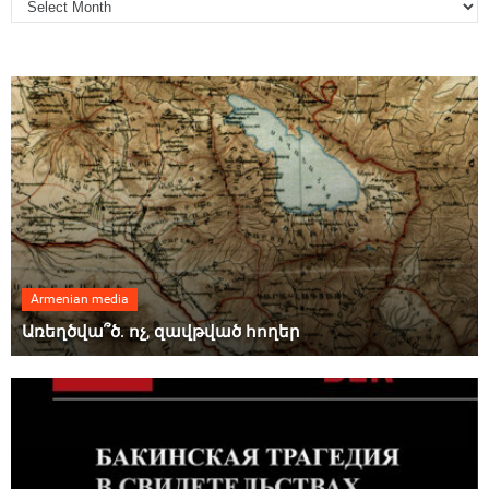
Armenian media
Առեղծվա՞ծ. ոչ, զավթված հողեր