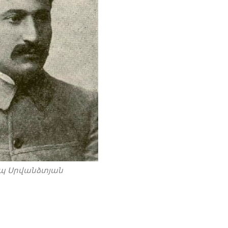
պ Սրվանձտյան