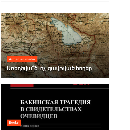
Armenian media
Առեղծվա՞ծ. ոչ, զավթված հողեր
Books