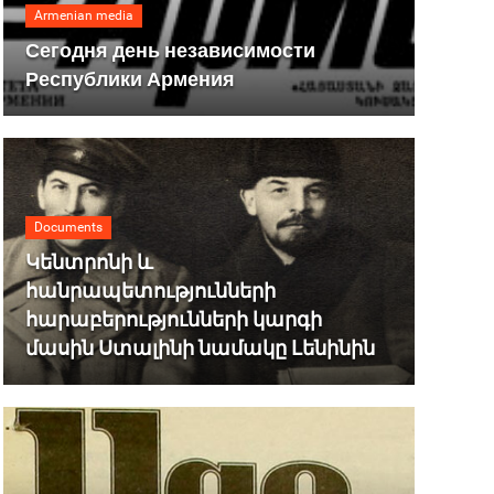
Armenian media
Сегодня день независимости
Республики Армения
Documents
Կենտրոնի և
հանրապետությունների
հարաբերությունների կարգի
մասին Ստալինի նամակը Լենինին