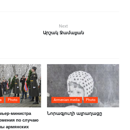
Next
Արշակ Ջամալյան
a
Photo
Armenian media
Photo
мьер-министра
Նորագյուղի ալրաղացը
рмения по случаю
ны армянских