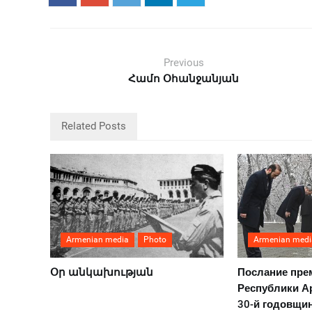
Previous
Համո Օհանջանյան
Related Posts
Armenian media
Photo
Armenian medi
Օր անկախության
Послание пре
Республики А
30-й годовщи