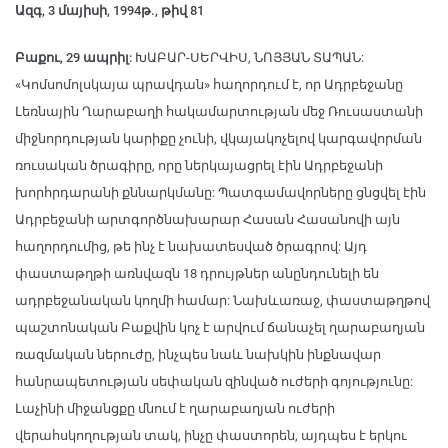
Ազգ, 3 մայիսի, 1994թ., թիվ 81
Բաքու, 29 ապրիլ:
ԽԱԲԱՐ-ՍԵՐՎԻՍ, ՆՈՅՅԱՆ ՏԱՊԱՆ:
«Կոմսոմոլսկայա պրավդան» հաղորդում է, որ Ադրբեջանը
Լեռնային Ղարաբաղի հակամարտության մեջ Ռուսաստանի
միջնորդության կարիքը չունի, վկայակոչելով կարգավորման
ռուսական ծրագիրը, որը ներկայացրել էին Ադրբեջանի
խորհրդարանի քննարկմանը: Պատգամավորները ցնցվել էին
Ադրբեջանի արտգործնախարար Հասան Հասանովի այն
հաղորդումից, թե ինչ է նախատեսված ծրագրով: Այդ
փաստաթղթի առնվազն 18 դրույթներ անընդունելի են
ադրբեջանական կողմի համար: Նախևառաջ, փաստաթղթով
պաշտոնական Բաքվին կոչ է արվում ճանաչել ղարաբաղյան
ռազմական ներուժը, ինչպես նաև նախկին ինքնավար
հանրապետության սեփական զինված ուժերի գոյությունը:
Լաչինի միջանցքը մնում է ղարաբաղյան ուժերի
վերահսկողության տակ, ինչը փաստորեն, այդպես է երկու