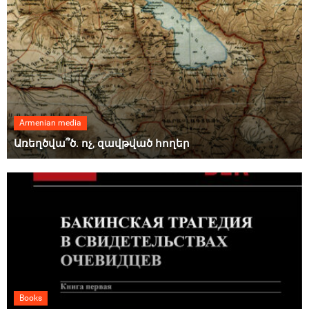
Armenian media
Առեղծվա՞ծ. ոչ, զավթված հողեր
Books