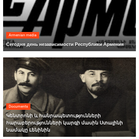
Armenian media
Сегодня день независимости Республики Армения
Documents
Կենտրոնի և հանրապետությունների
հարաբերությունների կարգի մասին Ստալինի
նամակը Լենինին