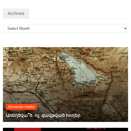
Archives
Armenian media
Առեղծվա՞ծ. ոչ, զավթված հողեր