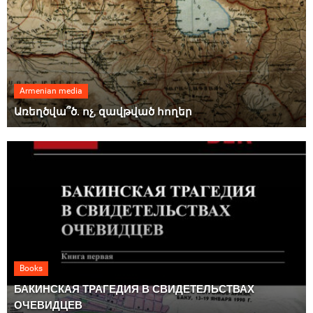
Armenian media
Առեղծվա՞ծ. ոչ, զավթված հողեր
Books
БАКИНСКАЯ ТРАГЕДИЯ В СВИДЕТЕЛЬСТВАХ
ОЧЕВИДЦЕВ