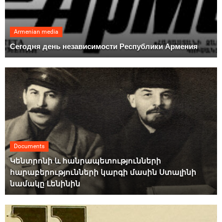
Armenian media
Сегодня день независимости Республики Армения
Documents
Կենտրոնի և հանրապետությունների
հարաբերությունների կարգի մասին Ստալինի
նամակը Լենինին