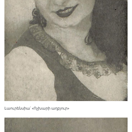
Լաուրենսիա՝ «Ոչխարի աղբյուր»