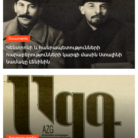
Documents
Կենտրոնի և հանրապետությունների
հարաբերությունների կարգի մասին Ստալինի
նամակը Լենինին
Armenian media