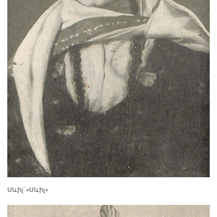
Սևիլ՝ «Սևիլ»