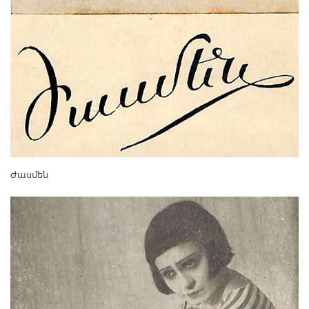
Ժասմեն