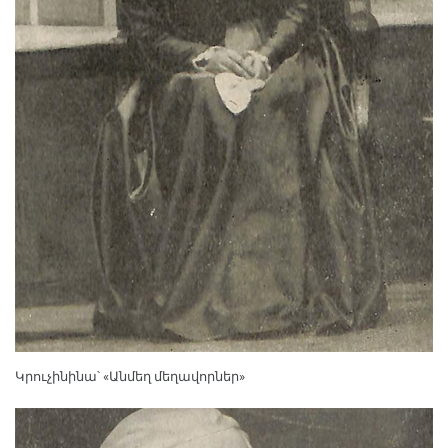
Կրուչինինա՝ «Անմեղ մեղավորներ»