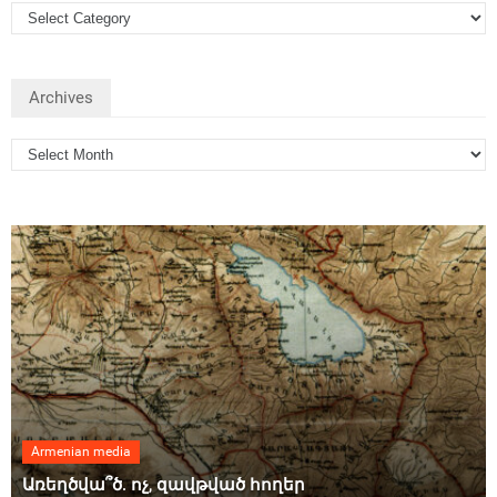
Archives
Armenian media
Առեղծվա՞ծ. ոչ, զավթված հողեր