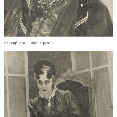
Զեյնաբ՝ «Դավաճանություն»