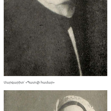
Մարգարիտ՝ «Պատվի համար»