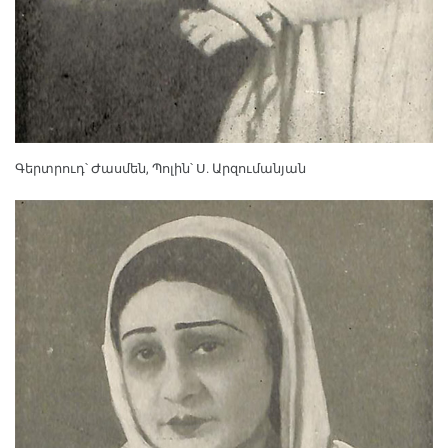
Գերտրուդ՝ Ժասմեն, Պոլին՝ Ս. Արզումանյան