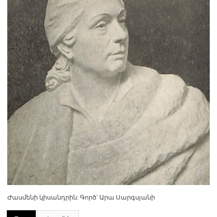
Ժասմենի կիսանդրին: Գործ՝ Արա Սարգսյանի