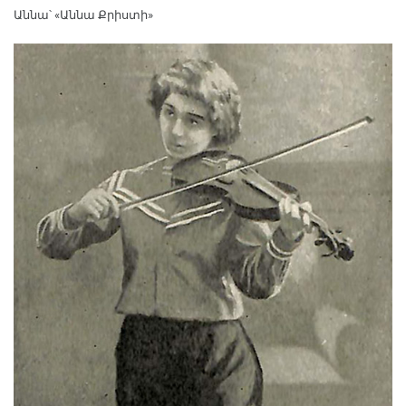
Աննա՝ «Աննա Քրիստի»