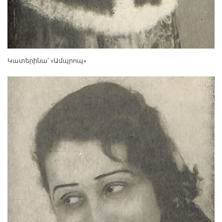
Կատերինա՝ «Ամպրոպ»