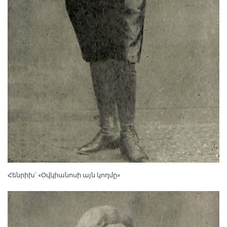
Հենրիխ՝ «Օվկիանոսի այն կողմը»