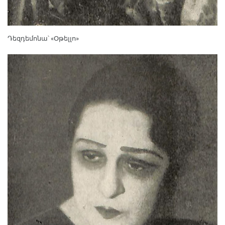
Դեզդեմոնա՝ «Օթելլո»