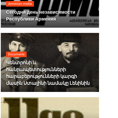
Armenian media
Сегодня день независимости
Республики Армения
Documents
Կենտրոնի և
հանրապետությունների
հարաբերությունների կարգի
մասին Ստալինի նամակը Լենինին