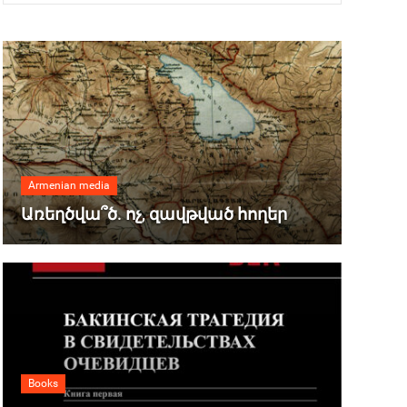
Armenian media
Առեղծվա՞ծ. ոչ, զավթված հողեր
Books