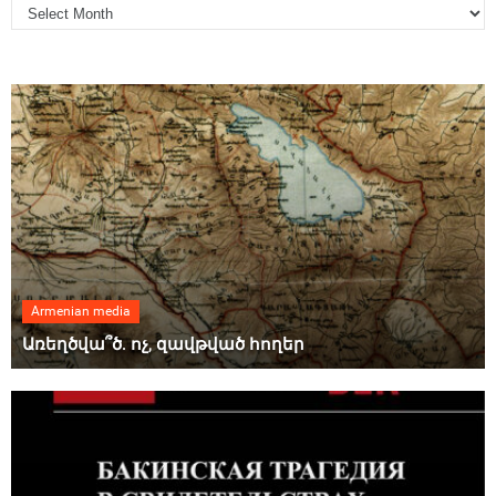
Armenian media
Առեղծվա՞ծ. ոչ, զավթված հողեր