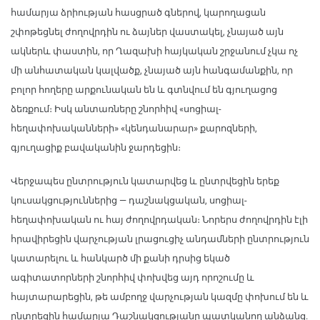
համարյա ձրիության հասցրած գներով, կարողացան
շփոթեցնել ժողովրդին ու ձայներ վաստակել, չնայած այն
ակներև փաստին, որ Ղազախի հայկական շրջանում չկա ոչ
մի անհատական կալվածք, չնայած այն հանգամանքին, որ
բոլոր հողերը արքունական են և գտնվում են գյուղացոց
ձեռքում։ Իսկ անտառները շնորհիվ «սոցիալ-
հեղափոխականների» «կենդանարար» քարոզների,
գյուղացիք բավականին ջարդեցին։
Վերջապես ընտրություն կատարվեց և ընտրվեցին երեք
կուսակցություններից — դաշնակցական, սոցիալ-
հեղափոխական ու հայ ժողովրդական։ Նորերս ժողովրդին էլի
հրավիրեցին վարչության լրացուցիչ անդամների ընտրություն
կատարելու և հանկարծ մի քանի դրսից եկած
ագիտատորների շնորհիվ փոխվեց այդ որոշումը և
հայտարարեցին, թե ամբողջ վարչության կազմը փոխում են և
ընտրեցին համարյա Դաշնակցությանը պատկանող անձանց.