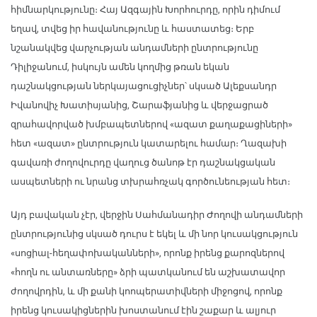
հիմնարկությունը։ Հայ Ազգային Խորհուրդը, որին դիմում
եղավ, տվեց իր հավանությունը և հաստատեց։ Երբ
նշանակվեց վարչության անդամների ընտրությունը
Դիլիջանում, իսկույն ամեն կողմից թռան եկան
դաշնակցության ներկայացուցիչներ՝ սկսած Ալեքսանդր
Իվանովիչ Խատիսյանից, Շարաֆյանից և վերջացրած
զրահավորված խմբապետներով «ազատ քաղաքացիների»
հետ «ազատ» ընտրություն կատարելու համար։ Ղազախի
գավառի ժողովուրդը վաղուց ծանոթ էր դաշնակցական
ասպետների ու նրանց տխրահռչակ գործունեության հետ։
Այդ բավական չէր, վերջին Սահմանադիր Ժողովի անդամների
ընտրությունից սկսած դուրս է եկել և մի նոր կուսակցություն
«սոցիալ-հեղափոխականների», որոնք իրենց քարոզներով
«հողն ու անտառները» ձրի պատկանում են աշխատավոր
ժողովրդին, և մի քանի կոոպերատիվների միջոցով, որոնք
իրենց կուսակիցներին խոստանում էին շաքար և ալյուր