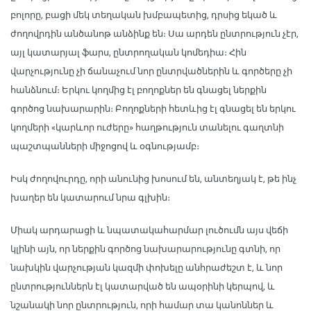
բոլորը, բացի մեկ տեղական խմբապետից, դրսից եկած և
ժողովրդին անծանոթ անձինք են։ Սա արդեն ընտրություն չէր,
այլ կատարյալ ֆարս, ընտրողական կոմեդիա։ Հին
վարչությունը չի ճանաչում նոր ընտրվածներին և գործերը չի
հանձնում։ Երկու կողմից էլ բողոքներ են գնացել ներքին
գործոց նախարարին։ Բողոքների հետևից էլ գնացել են երկու
կողմերի «կարևոր ուժերը» հաղթություն տանելու գաղտնի
պաշտպանների միջոցով և օգնությամբ։
Իսկ ժողովուրդը, որի անունից խոսում են, անտեղյակ է, թե ինչ
խաղեր են կատարում նրա գլխին։
Միակ արդարացի և նպատակահարմար լուծումն այս վեճի
կլինի այն, որ ներքին գործոց նախարարությունը գտնի, որ
նախկին վարչության կազմի փոխելը անհրաժեշտ է, և նոր
ընտրություններն էլ կատարված են ապօրինի կերպով, և
նշանակի նոր ընտրություն, որի համար տա կանոններ և