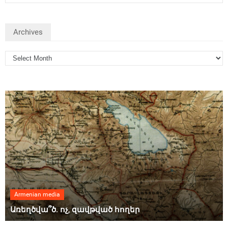
Archives
Armenian media
Առեղծվա՞ծ. ոչ, զավթված հողեր