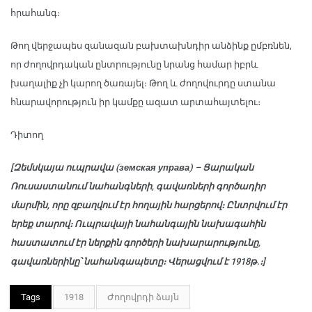
հրահանգ։
Թող վերջապես զանազան բախտախնդիր անձինք ըմբռնեն,
որ ժողովրդական ընտրությունը նրանց համար իբրև
խաղալիք չի կարող ծառայել։ Թող և ժողովուրդը ստանա
հնարավորություն իր կամքը ազատ արտահայտելու։
Դիտող
[Զեմսկայա ուպրավա (земская управа) – Ցարական
Ռուսաստանում նահանգների, գավառների գործադիր
մարմին, որը զբաղվում էր հողային հարցերով։ Ընտրվում էր
երեք տարով։ Ուպրավայի նահանգային նախագահին
հաստատում էր ներքին գործերի նախարարությունը,
գավառներինը՝ նահանգապետը։ Վերացվում է 1918թ.։]
Tags
1918
Ժողովրդի ձայն