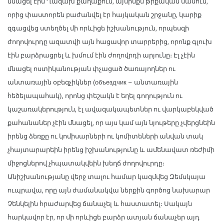
մնացել էին Ղազախ քաղաքում, այսինքն թրքական մասում,
որից փաստորեն բաժանվել էր հայկական շրջանը, կարիք
զգացվեց ստեղծել մի որևիցե իշխանություն, որպեսզի
ժողովուրդը ազատվի այն հացավոր տարրերից, որոնք գլուխ
էին բարձրացրել և խմում էին ժողովրդի արյունը։ Էլ չէին
մնացել ոստիկանության փչացած ծառայողներ ու
անտառային օբեզչիկներ (объездчик – անտառային
հեծելապահակ), որոնց փեշակն է եղել գողություն ու
կաշառակերություն, էլ ավազակապետներ ու վարկաբեկված
քահանաներ չէին մնացել, որ այս կամ այն նյութերը չվերցնեին
իրենց ձեռքը ու կոմիսարների ու կոմիտեների անվան տակ
չհայտարարեին իրենց իշխանությունը և ամենավատ ռեժիմի
միջոցներով չհպատակվեին խեղճ ժողովուրդը։
Անիշխանությանը վերջ տալու համար կազմվեց Զեմսկայա
ուպրավա, որը այն ժամանակվա ներքին գործոց նախարար
Չենկելին հրաժարվեց ճանաչել և հաստատել։ Սակայն
հարկավոր էր, որ մի որևիցե բարձր ատյան ճանաչեր այդ