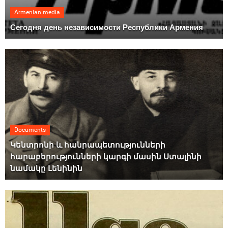
Armenian media
Сегодня день независимости Республики Армения
Documents
Կենտրոնի և հանրապետությունների
հարաբերությունների կարգի մասին Ստալինի
նամակը Լենինին