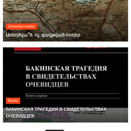
Armenian media
Առեղծվա՞ծ. ոչ, զավթված հողեր
Books
БАКИНСКАЯ ТРАГЕДИЯ В СВИДЕТЕЛЬСТВАХ
ОЧЕВИДЦЕВ