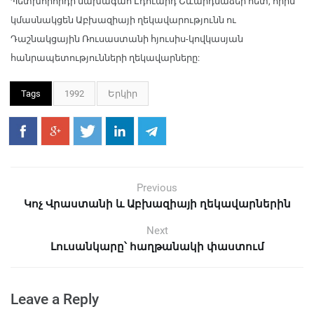
Պետխորհրդի նախագահ Էդուարդ Շևարդնաձեի հետ, որին
կմասնակցեն Աբխազիայի ղեկավարությունն ու
Դաշնակցային Ռուսաստանի հյուսիս-կովկասյան
հանրապետությունների ղեկավարները:
Tags
1992
Երկիր
Previous
Կոչ Վրաստանի և Աբխազիայի ղեկավարներին
Next
Լուսանկարը՝ հաղթանակի փաստում
Leave a Reply