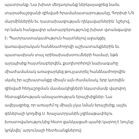
պատրանք։ Նա խիստ մեղադրանք ներկայացրեց նաեւ
տարածաշրջանի զինված հրամանատարությանը, Գորիսի ՆԳ
մարմիններին եւ դատախազության ղեկավարներին՝ նշելով,
որ նման հանցավոր անտարբերությունը խիստ վտանզավոր
է։ Պատրաստակամություն հայտնելով աջակցել
կառավարական հանձնաժողովի աշխատանքներին եւ
պատասխան տալ օրինախախտումների համար, եթե
այդպիսիք հայտնաբերվեն, քաղխորհրդի նախագահը
միաժամանակ առաջարկեց թույլատրել հանձնաժողովին
սկսել իր աշխատանքը միայն այն ժամանակ, երբ կտրվեն
զինված հեղաշրջման մասնակիցների նկատմամբ վարվող
հետաքննության անաչառության երաշխիքներ։ Նա
ավելացրեց, որ առայժմ ոչ միայն չկա նման երաշխիք, այլեւ
գեներալի կողմից Ս. Խաչատրյանին չզինաթափելու
խոստովանությունից հետո ցանկացած պահի կարող է նույնը
կրկնվել՝ արյունալի հետեւանքներով։