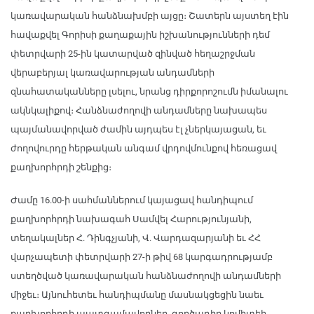
կառավարական հանձնախմբի այցը։ Շատերն այստեղ էին
հավաքվել Գորիսի քաղաքային իշխանությունների դեմ
փետրվարի 25-ին կատարված զինված հեղաշրջման
վերաբերյալ կառավարության անդամների
զնահատականները լսելու, նրանց դիրքորոշումն իմանալու
ակնկալիքով։ Հանձնաժողովի անդամները նախապես
պայմանավորված ժամին այդպես էլ չներկայացան, եւ
ժողովուրդը հերթական անգամ վրդովմունքով հեռացավ
քաղխորհրդի շենքից։
Ժամը 16.00-ի սահմաններում կայացավ հանդիպում
քաղխորհրդի նախագահ Սամվել Հարությունյանի,
տեղակալներ Հ. Դինգչյանի, Վ. Վարդազարյանի եւ ՀՀ
վարչապետի փետրվարի 27-ի թիվ 68 կարգադրությամբ
ստեղծված կառավարական հանձնաժողովի անդամների
միջեւ։ Այնուհետեւ հանդիպմանը մասնակցեցին նաեւ
քաղխորհրդի պատգամավորներ, գործադիր կոմիտեի