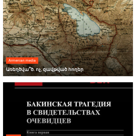
Armenian media
Առեղծվա՞ծ. ոչ, զավթված հողեր