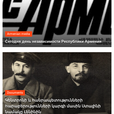
Armenian media
Сегодня день независимости Республики Армения
Documents
Կենտրոնի և հանրապետությունների
հարաբերությունների կարգի մասին Ստալինի
նամակը Լենինին