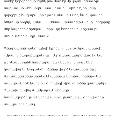
հողեր կորցրեցինք: Երեկ ինձ մոտ էր մի կոլտնտեսության
նախագահ: «Իհարկե, ասում է սարսափելի է, որ մենք
կորցրինք հազարավոր գլուխ անասուններ, հազարավոր
հեկտար հողեր, սակայն ամենասարսափելին՝ մենք կորցրինք
մեր հայրերի գերեզմանները: Այդ հողերի վրա թշնամին
տոնում է իր հաղթանակ»:
Փետրվարին հանդիպեցի Էլչիբեյի հետ: Ես նրան ասացի.
«Այսպիս քաղաքականությունը դատապարտված է»: Նա
թեթևամտորեն հայտարարեց. «Մենք սովորում ենք
կառավարել: Թող անփորձները փորձ կուտակեն: Եթե
չկուտակեն մենք նրանց կհանենք և կփոխարինենք»: Ես
ասացի. «Միթե կարելի է ժողովրդի վրա փորձեր կատարել»:
Դա ավարտվեց Գյամջայում ուղղակի
հանցագործություններով, արյուն թափվեց և ժողովուրդը
տապալեց նրանց…