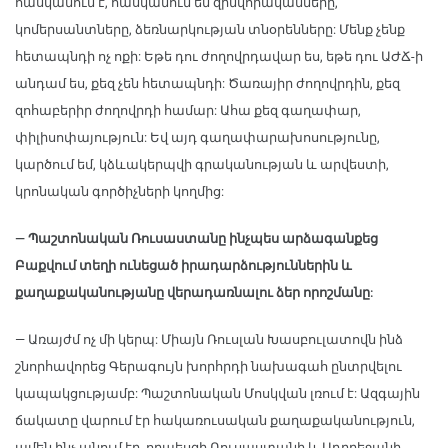
հասկանում է, հասկանում են զինվորականները,
կոմերսանտները, ձեռնարկության տնօրենները: Մենք չենք
հետապնդի ոչ ոքի: Եթե դու ժողովրդավար ես, եթե դու ԱԺՃ-ի
անդամ ես, քեզ չեն հետապնդի: Ծառայիր ժողովրդին, քեզ
զոհաբերիր ժողովրդի համար: Ահա քեզ գաղափար,
փիլիսոփայություն: Եվ այդ գաղափարախոսությունը,
կարծում եմ, կձևակերպվի գրականության և արվեստի,
կրոնական գործիչների կողմից:
— Պաշտոնական Ռուսաստանը ինչպես արձագանքեց
Բաքվում տեղի ունեցած իրադարձություններին և
քաղաքականությանը վերադառնալու ձեր որոշմանը:
— Առայժմ ոչ մի կերպ: Միայն Ռուսլան Խասբուլատովն ինձ
շնորհավորեց Գերագույն խորհրդի նախագահ ընտրվելու
կապակցությամբ: Պաշտոնական Մոսկվան լռում է: Ազգային
ճակատը վարում էր հակառուսական քաղաքականություն,
ամեն ինչ անում էր, որպեսզի Ռուսաստանի և Ադրբեջանի