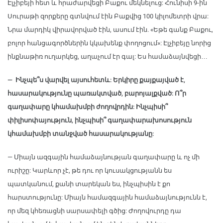
Էլչիբեյի հետ և հրաժարվեցի Բաքու մեկնելուց: Հունիսի 9-ին
Սուրաթի զորքերը գտնվում էին Բաքվից 100 կիլոմետրի վրա:
Նրա մարդիկ վիրավորված էին, ասում էին. «Եթե գանք Բաքու,
բոլոր հանցագործներին կկախենք փողոցում»: Էլչիբեյը նորից
ինքնաթիռ ուղարկեց, աղաչում էր գալ: Ես համաձայնվեցի…
— Ինչպե՞ս վարվել այսուհետև: Երկիրը քայքայված է,
հասարակությունը պառակտված, բարոյալքված: Ո՞ր
գաղափարը կհամախմբի ժողովրդին: Ինչպիսի՞
փիլիսոփայություն, ինչպիսի՞ գաղափարախոսություն
կհամախմբի տանջված հասարակությանը:
— Միայն ազգային համաձայնության գաղափարը և ոչ մի
ուրիշը: Կարևոր չէ, թե դու որ կուսակցությանն ես
պատկանում, քանի տարեկան ես, ինչպիսին է քո
հարստությունը: Միայն համազգային համաձայնությունն է,
որ մեզ կհեռացնի սարսափելի գծից: Ժողովուրդը դա