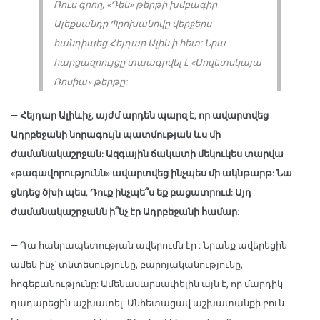
Ռուս գրող, «Դեն» թերթի խմբագիր
Ալեքսանդր Պրոխանովը վերջերս
հանդիպեց Հեյդար Ալիևի հետ: Նրա
հարցազրույցը տպագրվել է «Սովետսկայա
Ռոսիա» թերթը:
— Հեյդար Ալիևիչ, այժմ արդեն պարզ է, որ ավարտվեց
Ադրբեջանի նորագույն պատմության ևս մի
ժամանակաշրջան: Ազգային ճակատի մեկուկես տարվա
«թագավորությունն» ավարտվեց ինչպես մի ակնթարթ: Նա
ցնդեց ծխի պես, Դուք ինչպե՞ս եք բացատրում: Այդ
ժամանակաշրջանն ի՞նչ էր Ադրբեջանի համար:
— Դա հանրապետության ավերումն էր : Նրանք ավերեցին
ամեն ինչ՝ տնտեսությունը, բարոյականությունը,
հոգեբանությունը: Ամենասարսափելին այն է, որ մարդիկ
դադարեցին աշխատել: Անհետացավ աշխատանքի բուն