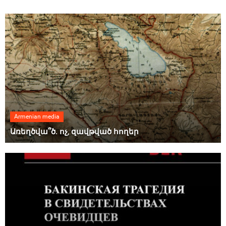
Armenian media
Առեղծվա՞ծ. ոչ, զավթված հողեր