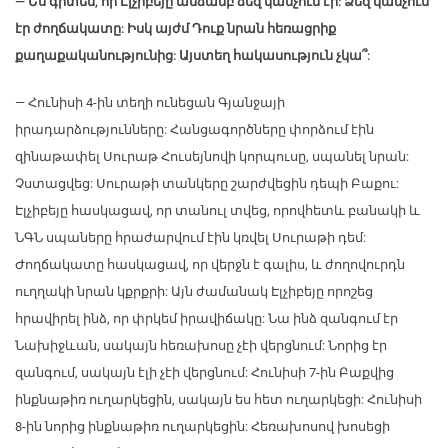
— Ես գիտեմ, որ Էլչիբեյը անձամբ ձեզ կանչում էր: Ձեզ կանչում
էր ժողճակատը: Իսկ այժմ Դուք նրան հեռացրիք
քաղաքականությունից: Այստեղ հակասություն չկա՞:
— Հունիսի 4-ին տեղի ունեցան Գյանջայի
իրադարձությունները: Հանցագործները փորձում էին
զինաթափել Սուրաթ Հուսեյնովի կորպուսը, սպանել նրան:
Չստացվեց: Սուրաթի տանկերը շարժվեցին դեպի Բաքու:
Էլչիբեյը հասկացավ, որ տանուլ տվեց, որովհետև բանակի և
ՆԳՆ սպաները հրաժարվում էին կռվել Սուրաթի դեմ:
Ժողճակատը հասկացավ, որ վերջն է գալիս, և ժողովուրդն
ուղղակի նրան կքրքրի: Այն ժամանակ Էլչիբեյը որոշեց
հրավիրել ինձ, որ փրկեմ իրավիճակը: Նա ինձ զանգում էր
Նախիջևան, սակայն հեռախոսը չէի վերցնում: Նորից էր
զանգում, սակայն էլի չէի վերցնում: Հունիսի 7-ին Բաքվից
ինքնաթիռ ուղարկեցին, սակայն ես հետ ուղարկեցի: Հունիսի
8-ին նորից ինքնաթիռ ուղարկեցին: Հեռախոսով խոսեցի