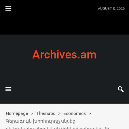
AUGUST 8, 2026
Archives.am
Homepage
>
Thematic
>
Economics
>
Գերագույն խորհուրդը սկսեց
սեփականաշնորհման օրենքի քննարկումը