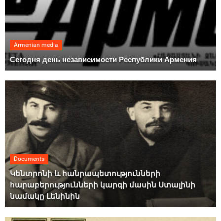
Armenian media
Сегодня день независимости Республики Армения
Documents
Կենտրոնի և հանրապետությունների
հարաբերությունների կարգի մասին Ստալինի
նամակը Լենինին