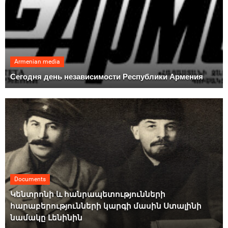
Armenian media
Сегодня день независимости Республики Армения
Documents
Կենտրոնի և հանրապետությունների
հարաբերությունների կարգի մասին Ստալինի
նամակը Լենինին