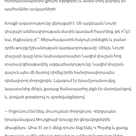
ոստիկանապետին (քուրդ օֆիցերի) և ամեն տեղ կարգել են
պահակներ ասկյարների:
Խոսքի ազատությունը վերացած է: Մի այգեպան Նուրի
փաշայի անձնավորության մասին կասկած հայտնեց, թե ո՞վ է
նա, ինքնակոչ չէ՞: Թերահավատին իսկույն բռնեցին և բանտ
դրին թուրք իշխանության կարգադրությամբ: Մինչև Նուրի
փաշայի գալը նրա նախակարապետ Նազիմ փաշան հոգ
տարավ զինաթափել ազգաբնակությունը: Նազիմ փաշան
գալուն պես մի ճառով դիմեց իրեն հանդիսավորապես
դիմավորող ժողովրդին: Նվագում էր երաժշտախումբը,
կայարանից մինչև քաղաք ճանապարհը լիքն էր մարդկանցով
և փռված գորգերով ու գործվածքներով:
— Ողջունում եմ ձեզ, մուսուլման ժողովուրդ: Վերջապես
իրականացավ Թուրքիայի երազը իր ցեղակիցներին
միացնելու: Ահա 51 օր է մենք դուրս ենք եկել Կ.Պոլսից և քաղց,
ծարավ ու ամեն տեսակ զրկանք ու անհարմարություններ