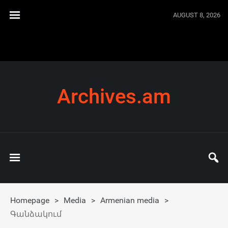
AUGUST 8, 2026
Archives.am
Homepage
>
Media
>
Armenian media
>
Գանձակում