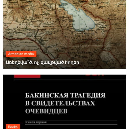
Armenian media
Առեղծվա՞ծ. ոչ, զավթված հողեր
Books