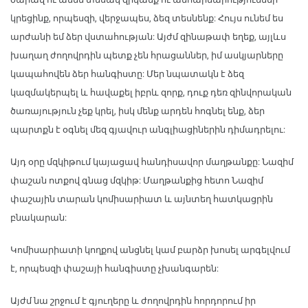
կրեցինք, որպեսզի, վերջապես, ձեզ տեսնենք: Հույս ունեմ ես
արժանի եմ ձեր վստահության: Այժմ զինաթափ եղեք, այլևս
խաղաղ ժողովրդին պետք չեն հրացաններ, իմ ասկյարները
կապահովեն ձեր հանգիստը: Մեր նպատակն է ձեզ
կազմակերպել և հավաքել իբրև զորք, դուք դեռ զինվորական
ծառայություն չեք կրել, իսկ մենք արդեն հոգնել ենք, ձեր
պարտքն է օգնել մեզ գյավուր անգլիացիներին դիմադրելու:
Այդ օրը մզկիթում կայացավ հանդիսավոր մաղթանքը: Նազիմ
փաշան ոտքով գնաց մզկիթ: Մաղթանքից հետո Նազիմ
փաշային տարան կոմիսարիատ և այնտեղ հատկացրին
բնակարան:
Կոմիսարիատի կողքով անցնել կամ բարձր խոսել արգելվում
է, որպեսզի փաշայի հանգիստը չխանգարեն:
Այժմ նա շրջում է գյուղերը և ժողովրդին հորդորում իր