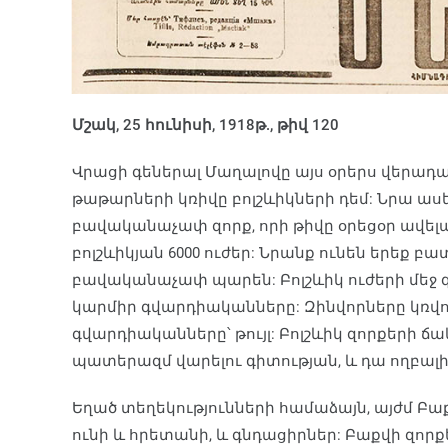
Մշակ, 25 հունիսի, 1918թ., թիվ 120
Վրացի գեներալ Մաղալովը այս օրերս վերադա
թաթարների կռիվը բոլշևիկների դեմ: Նրա ասե
բավականաչափ զորք, որի թիվը օրեցօր ավելան
բոլշևիկյան 6000 ուժեր: Նրանք ունեն երեք բա
բավականաչափ պարեն: Բոլշևիկ ուժերի մեջ գե
կարմիր գվարդիականները: Զինվորները կռվու
գվարդիականները՝ թույլ: Բոլշևիկ զորքերի ճ
պատերազմ վարելու գիտության, և դա ողբալ
Եղած տեղեկությունների համաձայն, այժմ Բաք
ունի և հրետանի, և գնդացիրներ: Բաքվի զո