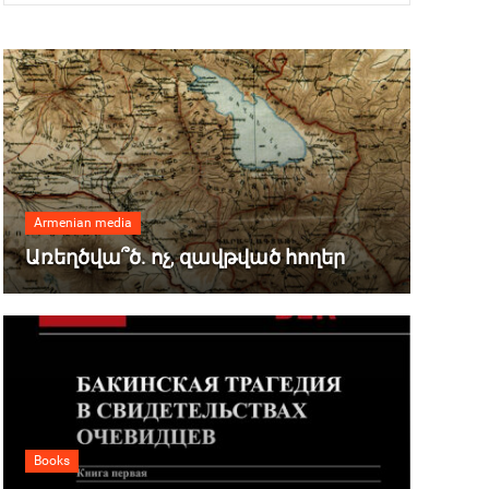
Armenian media
Առեղծվա՞ծ. ոչ, զավթված հողեր
Books