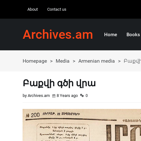
About
Contact us
Archives.am
Home
Books
Homepage
>
Media
>
Armenian media
>
Բաքվի
Բաքվի գծի վրա
by Archives.am
8 Years ago
0