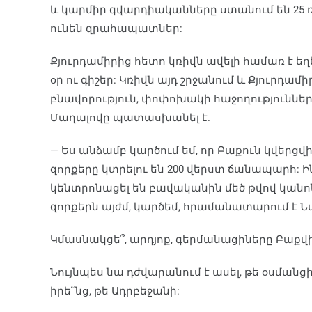
և կարմիր գվարդիականները ստանում են 25 
ունեն զրահապատներ:
Քյուրդամիրից հետո կռիվն ավելի համառ է եղե
օր ու գիշեր: Կռիվն այդ շրջանում և Քյուրդամ
բնավորություն, փոփոխակի հաջողություններով
Մաղալովը պատասխանել է.
— Ես անձամբ կարծում եմ, որ Բաքուն կվերցվի 
զորքերը կտրելու են 200 վերստ ճանապարհ: Ի
կենտրոնացել են բավականին մեծ թվով կանոն
զորքերն այժմ, կարծեմ, հրամանատարում է Նա
Կմասնակցե՞, արդյոք, գերմանացիները Բաքվ
Նույնպես նա դժվարանում է ասել, թե օսմանցի
իրե՞նց, թե Ադրբեջանի: