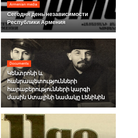
Armenian media
Сегодня день независимости
Республики Армения
Documents
Կենտրոնի և
հանրապետությունների
հարաբերությունների կարգի
մասին Ստալինի նամակը Լենինին