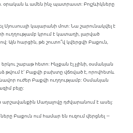
ռ. օրական և ամեն ինչ պատրաստ: Բոլշևիկները
լ Մյուսուսլի կայարանի մոտ: Նա շարունակվել է
իրի ուղղությամբ կրում է կատաղի, լարված
: Այն հարցին, թե շուտո՞վ կվերցվի Բաքուն,
երկու շաբաթ հետո: Ինչքան էլ չլինի, օսմանյան
նձ թվում է՝ Բաքվի բախտը վճռված է, որովհետև
ավոր ուժեր Բաքվի ուղղությամբ: Օսմանյան
զիմ բեյը:
ի արշավանքին Մաղալովը դժվարանում է ասել:
ները Բաքուն ում համար են ուզում վերցնել —