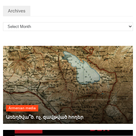
Archives
Armenian media
Առեղծվա՞ծ. ոչ, զավթված հողեր