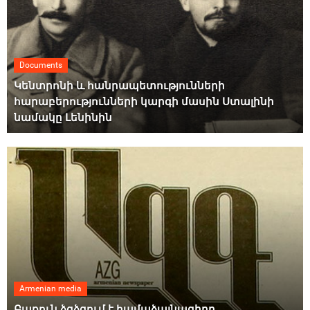
Documents
Կենտրոնի և հանրապետությունների
հարաբերությունների կարգի մասին Ստալինի
նամակը Լենինին
Armenian media
Բաքուն ձգձգում է համաձայնագիրը