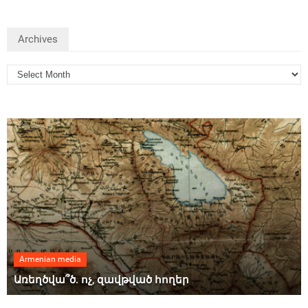
Archives
Armenian media
Առեղծվա՞ծ. ոչ, զավթված հողեր