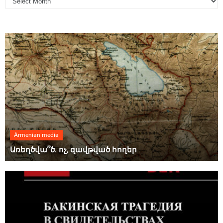
Armenian media
Առեղծվա՞ծ. ոչ, զավթված հողեր