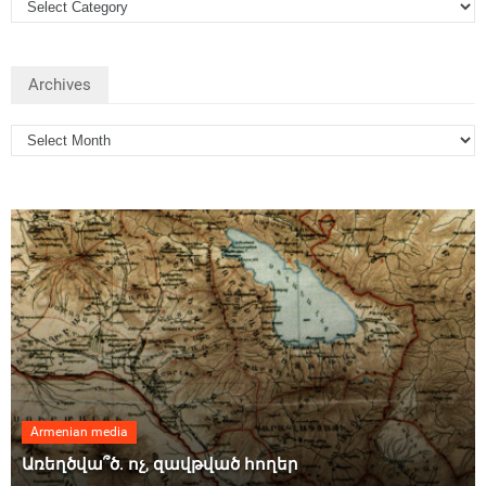
Archives
Armenian media
Առեղծվա՞ծ. ոչ, զավթված հողեր