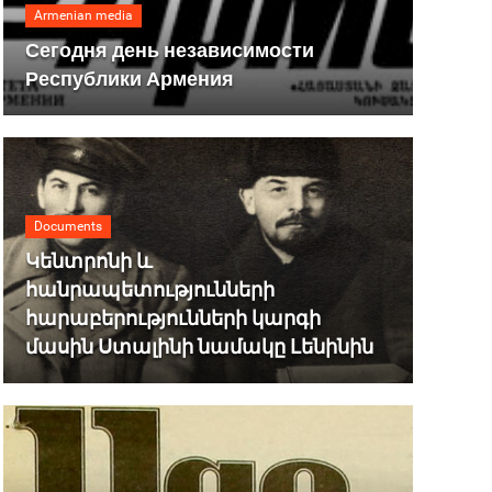
Armenian media
Сегодня день независимости
Республики Армения
Documents
Կենտրոնի և
հանրապետությունների
հարաբերությունների կարգի
մասին Ստալինի նամակը Լենինին