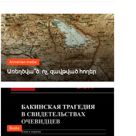
Armenian media
Առեղծվա՞ծ. ոչ, զավթված հողեր
Books