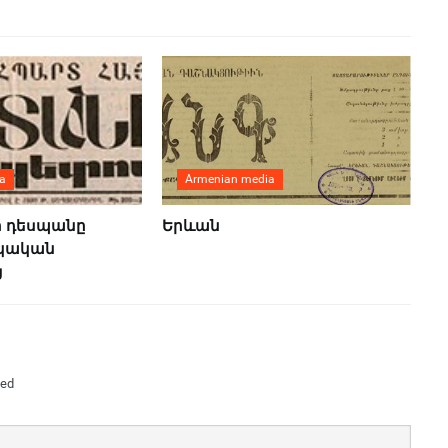
a
Armenian media
ի դեսպանը
Երևան
նկական
ց
ked