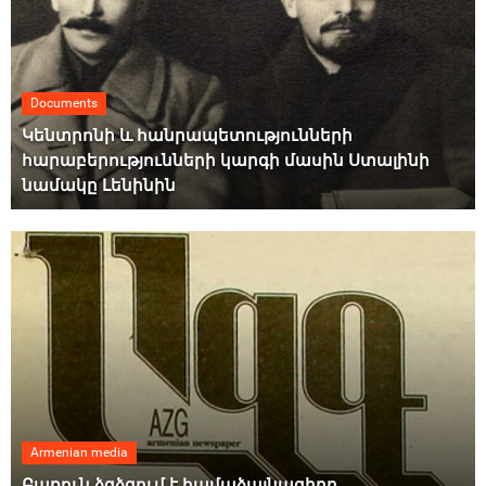
Documents
Կենտրոնի և հանրապետությունների
հարաբերությունների կարգի մասին Ստալինի
նամակը Լենինին
Armenian media
Բաքուն ձգձգում է համաձայնագիրը