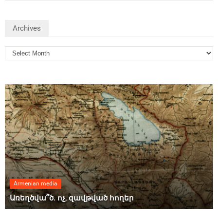
Archives
Armenian media
Առեղծվա՞ծ. ոչ, զավթված հողեր