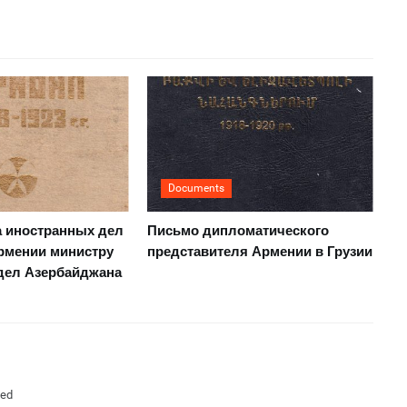
Documents
а иностранных дел
Письмо дипломатического
рмении министру
представителя Армении в Грузии
дел Азербайджана
ked