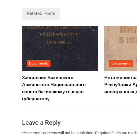
Related Posts
Documents
Documents
Заявление Бакинского
Нота министр
Армянского Национального
Республики А
совета бакинскому генерал-
иностранных 
губернатору
Leave a Reply
*
Your email address will not be published.
Required fields are mar