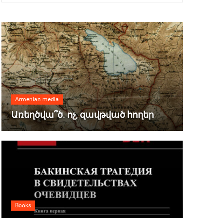
Armenian media
Առեղծվա՞ծ. ոչ, զավթված հողեր
Books