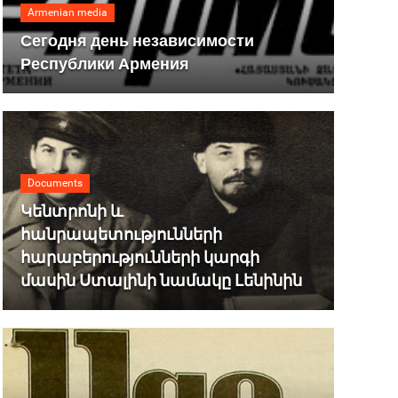
Armenian media
Сегодня день независимости
Республики Армения
Documents
Կենտրոնի և
հանրապետությունների
հարաբերությունների կարգի
մասին Ստալինի նամակը Լենինին