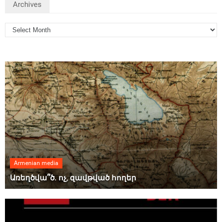
Archives
Armenian media
Առեղծվա՞ծ. ոչ, զավթված հողեր