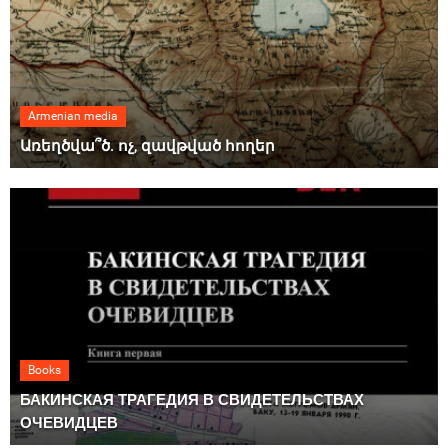
Armenian media
Առեղծվա՞ծ. ոչ, զավթված հողեր
Books
БАКИНСКАЯ ТРАГЕДИЯ В СВИДЕТЕЛЬСТВАХ
ОЧЕВИДЦЕВ