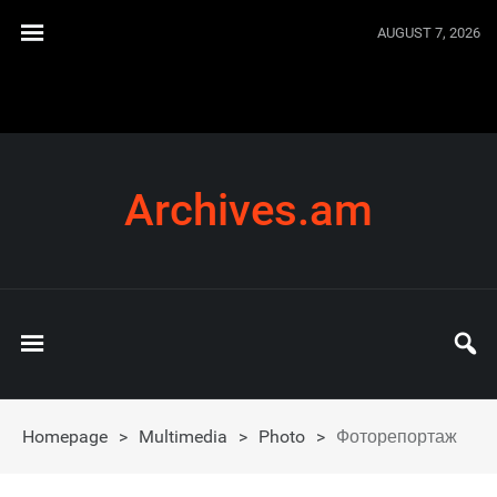
AUGUST 7, 2026
Archives.am
Homepage
>
Multimedia
>
Photo
>
Фоторепортаж