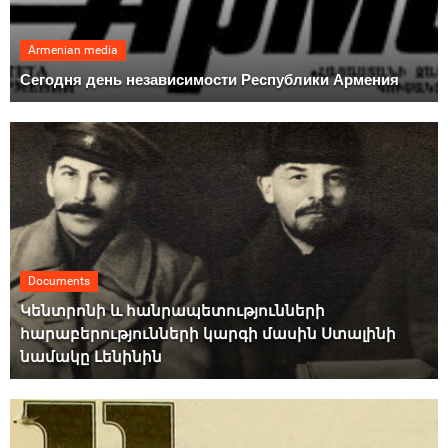
Armenian media
Сегодня день независимости Республики Армения
Documents
Կենտրոնի և հանրապետությունների
հարաբերությունների կարգի մասին Ստալինի
նամակը Լենինին