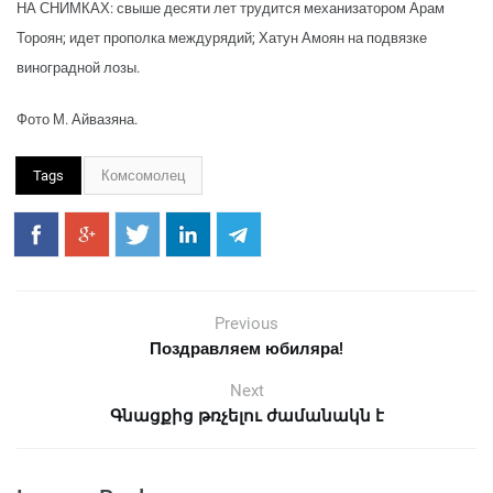
НА СНИМКАХ: свыше десяти лет трудится механизатором Арам
Тороян; идет прополка междурядий; Хатун Амоян на подвязке
виноградной лозы.
Фото М. Айвазяна.
Tags
Комсомолец
Previous
Поздравляем юбиляра!
Next
Գնացքից թռչելու ժամանակն է