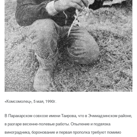
«Комсомолец», 5 мая, 1990г.
В Паракарском совхозе имени Таирова, что в Эчмиадзинском районе,
в разгаре весенне-полевые работы. Опыление и подвязка
виноградника, боронование и первая прополка требуют помимо