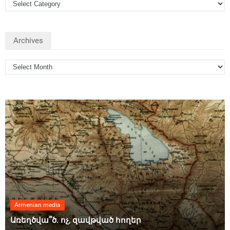
Archives
Armenian media
Առեղծվա՞ծ. ոչ, զավթված հողեր