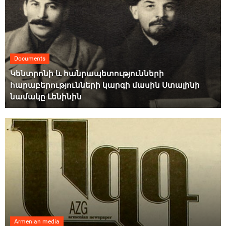
Documents
Կենտրոնի և հանրապետությունների
հարաբերությունների կարգի մասին Ստալինի
նամակը Լենինին
Armenian media