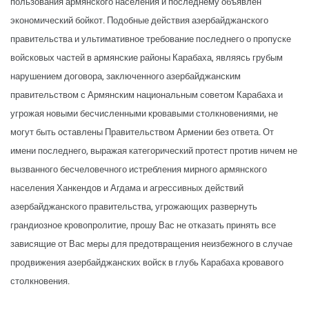
пользования армянского населения и последнему объявлен
экономический бойкот. Подобные действия азербайджанского
правительства и ультимативное требование последнего о пропуске
войсковых частей в армянские районы Карабаха, являясь грубым
нарушением договора, заключенного азербайджанским
правительством с Армянским национальным советом Карабаха и
угрожая новыми бесчисленными кровавыми столкновениями, не
могут быть оставлены Правительством Армении без ответа. От
имени последнего, выражая категорический протест против ничем не
вызванного бесчеловечного истребления мирного армянского
населения Ханкендов и Агдама и агрессивных действий
азербайджанского правительства, угрожающих развернуть
грандиозное кровопролитие, прошу Вас не отказать принять все
зависящие от Вас меры для предотвращения неизбежного в случае
продвижения азербайджанских войск в глубь Карабаха кровавого
столкновения.