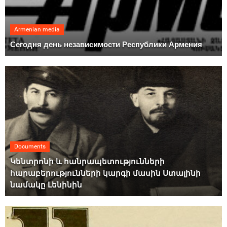
Armenian media
Сегодня день независимости Республики Армения
Documents
Կենտրոնի և հանրապետությունների
հարաբերությունների կարգի մասին Ստալինի
նամակը Լենինին