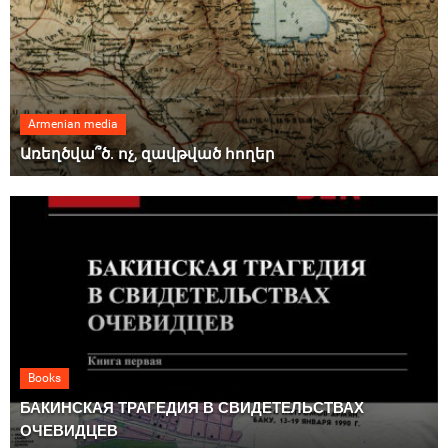
Armenian media
Առեղծվա՞ծ. ոչ, զավթված հողեր
Books
БАКИНСКАЯ ТРАГЕДИЯ В СВИДЕТЕЛЬСТВАХ
ОЧЕВИДЦЕВ