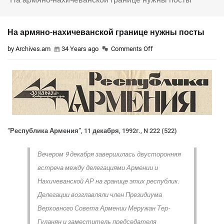
На армяно-нахичеванской границе нужны посты
by Archives.am
34 Years ago
Comments Off
“Республика Армения”, 11 декабря, 1992г., N 222 (522)
Вечером 9 декабря завершилась двусторонняя
встреча между делегациями Армении и
Нахичеванской АР на границе этих республик.
Делегации возглавляли член Президиума
Верховного Совета Армении Меружан Тер-
Гуланян и заместитель председателя