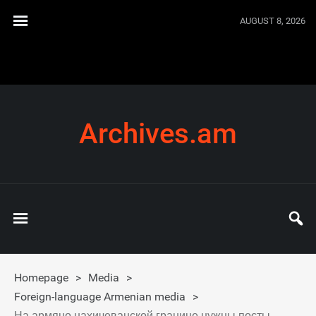
AUGUST 8, 2026
Archives.am
Homepage
>
Media
>
Foreign-language Armenian media
>
На армяно-нахичеванской границе нужны посты