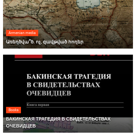
Armenian media
Առեղծվա՞ծ. ոչ, զավթված հողեր
Books
БАКИНСКАЯ ТРАГЕДИЯ В СВИДЕТЕЛЬСТВАХ
ОЧЕВИДЦЕВ