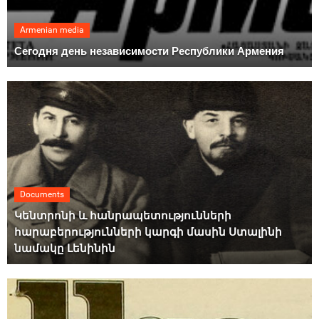
Armenian media
Сегодня день независимости Республики Армения
Documents
Կենտրոնի և հանրապետությունների
հարաբերությունների կարգի մասին Ստալինի
նամակը Լենինին