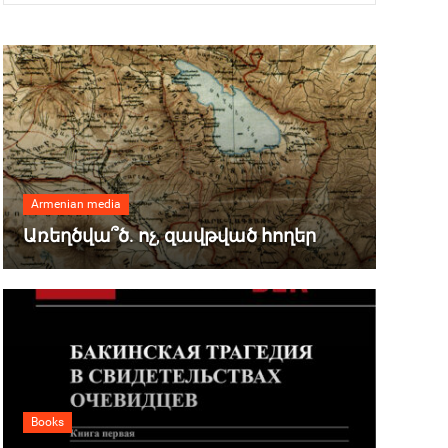
Armenian media
Առեղծվա՞ծ. ոչ, զավթված հողեր
Books