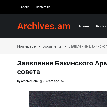
About
Contact us
Archives.am
Home
Books
Homepage
>
Documents
>
Заявление Бакинског
Заявление Бакинского Ар
совета
by Archives.am
7 Years ago
0