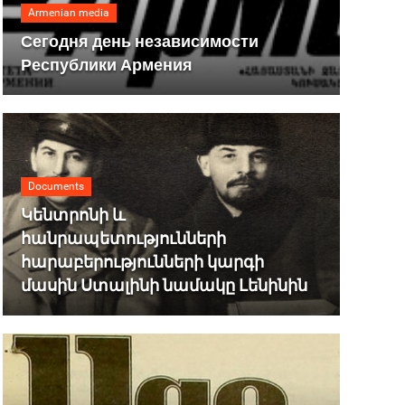
Armenian media
Сегодня день независимости
Республики Армения
Documents
Կենտրոնի և
հանրապետությունների
հարաբերությունների կարգի
մասին Ստալինի նամակը Լենինին