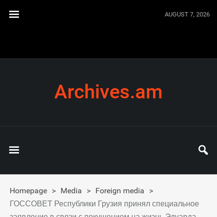
AUGUST 7, 2026
Archives.am
Homepage
>
Media
>
Foreign media
>
ГОССОВЕТ Республики Грузия принял специальное
заявление в связи с покушением на жизнь Эдуарда