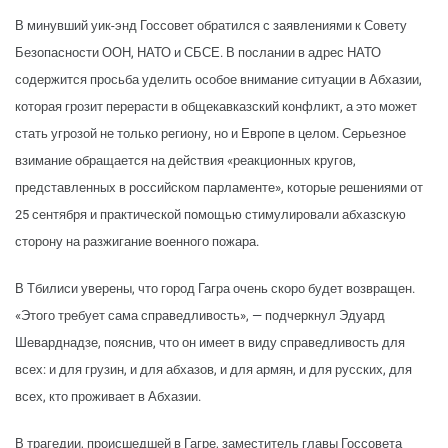
В минувший уик-энд Госсовет обратился с заявлениями к Совету
Безопасности ООН, НАТО и СБСЕ. В послании в адрес НАТО
содержится просьба уделить особое внимание ситуации в Абхазии,
которая грозит перерасти в общекавказский конфликт, а это может
стать угрозой не только региону, но и Европе в целом. Серьезное
взимание обращается на действия «реакционных кругов,
представленных в российском парламенте», которые решениями от
25 сентября и практической помощью стимулировали абхазскую
сторону на разжигание военного пожара.
В Тбилиси уверены, что город Гагра очень скоро будет возвращен.
«Этого требует сама справедливость», — подчеркнул Эдуард
Шеварднадзе, пояснив, что он имеет в виду справедливость для
всех: и для грузин, и для абхазов, и для армян, и для русских, для
всех, кто проживает в Абхазии.
В трагедии, происшедшей в Гагре, заместитель главы Госсовета