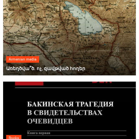
Armenian media
Առեղծվա՞ծ. ոչ, զավթված հողեր
Books