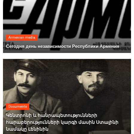
Armenian media
Сегодня день независимости Республики Армения
Documents
Կենտրոնի և հանրապետությունների
հարաբերությունների կարգի մասին Ստալինի
նամակը Լենինին