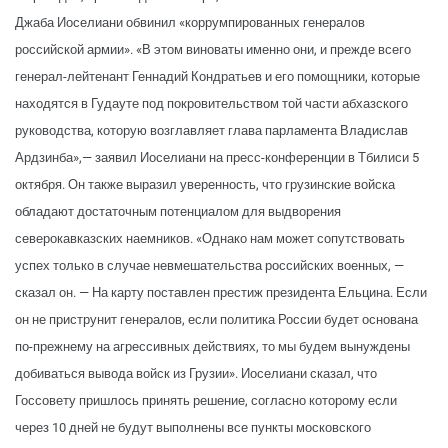
Джаба Иоселиани обвинил «коррумпированных генералов
российской армии». «В этом виноваты именно они, и прежде всего
генерал-лейтенант Геннадий Кондратьев и его помощники, которые
находятся в Гудауте под покровительством той части абхазского
руководства, которую возглавляет глава парламента Владислав
Ардзинба»,— заявил Иоселиани на пресс-конференции в Тбилиси 5
октября. Он также выразил уверенность, что грузинские войска
обладают достаточным потенциалом для выдворения
северокавказских наемников. «Однако нам может сопутствовать
успех только в случае невмешательства российских военных, —
сказал он. — На карту поставлен престиж президента Ельцина. Если
он не приструнит генералов, если политика России будет основана
по-прежнему на агрессивных действиях, то мы будем вынуждены
добиваться вывода войск из Грузии». Иоселиани сказал, что
Госсовету пришлось принять решение, согласно которому если
через 10 дней не будут выполнены все пункты московского