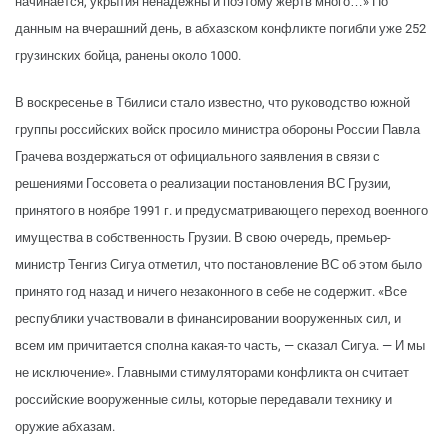
начинается, укрытия ненадежны и поэтому жертв много…» По
данным на вчерашний день, в абхазском конфликте погибли уже 252
грузинских бойца, ранены около 1000.
В воскресенье в Тбилиси стало известно, что руководство южной
группы российских войск просило министра обороны России Павла
Грачева воздержаться от официального заявления в связи с
решениями Госсовета о реализации постановления ВС Грузии,
принятого в ноябре 1991 г. и предусматривающего переход военного
имущества в собственность Грузии. В свою очередь, премьер-
министр Тенгиз Сигуа отметил, что постановление ВС об этом было
принято год назад и ничего незаконного в себе не содержит. «Все
республики участвовали в финансировании вооруженных сил, и
всем им причитается сполна какая-то часть, — сказал Сигуа. — И мы
не исключение». Главными стимуляторами конфликта он считает
российские вооруженные силы, которые передавали технику и
оружие абхазам.