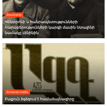
Documents
Կենտրոնի և հանրապետությունների
հարաբերությունների կարգի մասին Ստալինի
նամակը Լենինին
Armenian media
Բաքուն ձգձգում է համաձայնագիրը