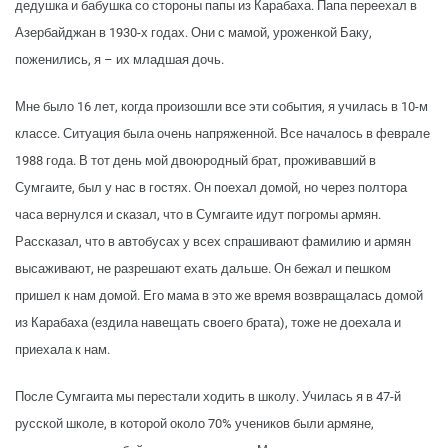
дедушка и бабушка со стороны папы из Карабаха. Папа переехал в
Азербайджан в 1930-х годах. Они с мамой, уроженкой Баку,
поженились, я – их младшая дочь.
Мне было 16 лет, когда произошли все эти события, я училась в 10-м
классе. Ситуация была очень напряженной. Все началось в феврале
1988 года. В тот день мой двоюродный брат, проживавший в
Сумгаите, был у нас в гостях. Он поехал домой, но через полтора
часа вернулся и сказал, что в Сумгаите идут погромы армян.
Рассказал, что в автобусах у всех спрашивают фамилию и армян
высаживают, не разрешают ехать дальше. Он бежал и пешком
пришел к нам домой. Его мама в это же время возвращалась домой
из Карабаха (ездила навещать своего брата), тоже не доехала и
приехала к нам.
После Сумгаита мы перестали ходить в школу. Училась я в 47-й
русской школе, в которой около 70% учеников были армяне,