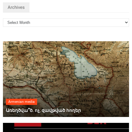
Archives
Armenian media
Առեղծվա՞ծ. ոչ, զավթված հողեր