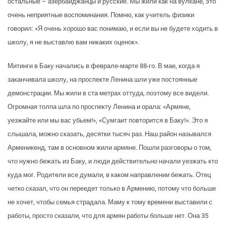
остальные – азербайджанцы и русские. Мы жили как на вулкане, это
очень неприятные воспоминания. Помню, как учитель физики
говорил: «Я очень хорошо вас понимаю, и если вы не будете ходить в
школу, я не выставлю вам никаких оценок».
Митинги в Баку начались в феврале-марте 88-го. В мае, когда я
заканчивала школу, на проспекте Ленина шли уже постоянные
демонстрации. Мы жили в ста метрах оттуда, поэтому все видели.
Огромная толпа шла по проспекту Ленина и орала: «Армяне,
уезжайте или мы вас убьем!», «Сумгаит повторится в Баку!». Это я
слышала, можно сказать, десятки тысяч раз. Наш район назывался
Арменикенд, там в основном жили армяне. Пошли разговоры о том,
что нужно бежать из Баку, и люди действительно начали уезжать кто
куда мог. Родители все думали, в каком направлении бежать. Отец
четко сказал, что он переедет только в Армению, потому что больше
не хочет, чтобы семья страдала. Маму к тому времени выставили с
работы, просто сказали, что для армян работы больше нет. Она 35