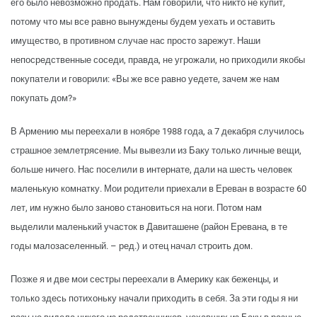
его было невозможно продать. Нам говорили, что никто не купит,
потому что мы все равно вынуждены будем уехать и оставить
имущество, в противном случае нас просто зарежут. Наши
непосредственные соседи, правда, не угрожали, но приходили якобы
покупатели и говорили: «Вы же все равно уедете, зачем же нам
покупать дом?»
В Армению мы переехали в ноябре 1988 года, а 7 декабря случилось
страшное землетрясение. Мы вывезли из Баку только личные вещи,
больше ничего. Нас поселили в интернате, дали на шесть человек
маленькую комнатку. Мои родители приехали в Ереван в возрасте 60
лет, им нужно было заново становиться на ноги. Потом нам
выделили маленький участок в Давиташене (район Еревана, в те
годы малозаселенный. – ред.) и отец начал строить дом.
Позже я и две мои сестры переехали в Америку как беженцы, и
только здесь потихоньку начали приходить в себя. За эти годы я ни