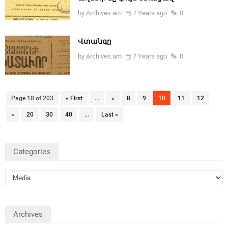
by Archives.am
7 Years ago
0
Վտանգը
by Archives.am
7 Years ago
0
Page 10 of 203
« First
...
«
8
9
10
11
12
»
20
30
40
...
Last »
Categories
Archives