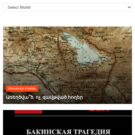
Armenian media
Առեղծվա՞ծ. ոչ, զավթված հողեր