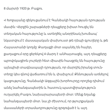
8 մարտի 1920 թ. Բաքու
«I Խոջայանը զեկուցանում է Գանձակի հայության դրության
մասին: Վերջին շաբաթների դեպքերը խիստ հուզել են
տեղական հայությունը և ստեղծել անօրինակ խուճապ՝
նկատվում է մասսայական փախուստ թե դեպի գյուղերը և թե
Հայաստանի կողմը: Քաղաքի մոտ սպանել են հայեր,
քաղաքում օրը ցերեկով 4 մարդ է անհայտացել. այդ դեպքերը
պրովոկացիոն լուրերի հետ միասին հասցրել են հայությունը
այնպիսի տագնապալի դրության, որ մարդիկ իրանց տուն-
տեղը կես գնով վաճառում են և փախչում: Քննության առնելով
կացությունը, Գանձակի Ազգային խորհուրդը որոշեց դիմում
անել նահանգապետին և հատուկ պատվիրակություն
ուղարկել Բագու նախարարապետի մոտ: Մենք եղանք
նահանգապետի մոտ. նա չի ժխտում, որ թյուրքական
մասսաների տրամադրությունը գրգռված է և այդ