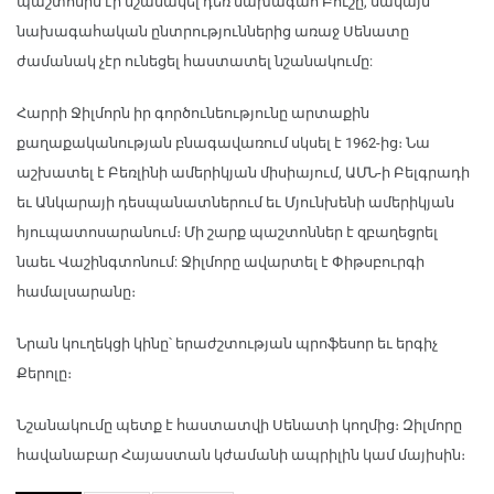
պաշտոնին էր նշանակել դեռ նախագահ Բուշը, սակայն
նախագահական ընտրություններից առաջ Սենատը
ժամանակ չէր ունեցել հաստատել նշանակումը:
Հարրի Ջիլմորն իր գործունեությունը արտաքին
քաղաքականության բնագավառում սկսել է 1962-ից։ Նա
աշխատել է Բեռլինի ամերիկյան միսիայում, ԱՄՆ-ի Բելգրադի
եւ Անկարայի դեսպանատներում եւ Մյունխենի ամերիկյան
հյուպատոսարանում։ Մի շարք պաշտոններ է զբաղեցրել
նաեւ Վաշինգտոնում: Ջիլմորը ավարտել է Փիթսբուրգի
համալսարանը։
Նրան կուղեկցի կինը՝ երաժշտության պրոֆեսոր եւ երգիչ
Քերոլը։
Նշանակումը պետք է հաստատվի Սենատի կողմից։ Զիլմորը
հավանաբար Հայաստան կժամանի ապրիլին կամ մայիսին։