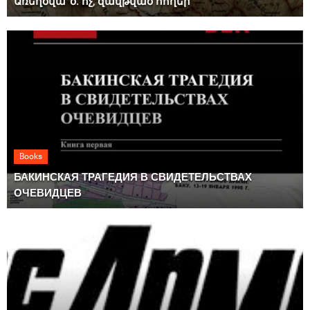
Առեղծվա՞ծ. ոչ, զավթված հողեր
Books
БАКИНСКАЯ ТРАГЕДИЯ В СВИДЕТЕЛЬСТВАХ
ОЧЕВИДЦЕВ