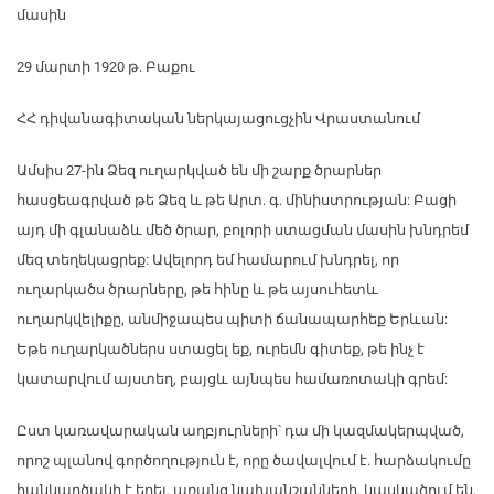
մասին
29 մարտի 1920 թ. Բաքու
ՀՀ դիվանագիտական ներկայացուցչին Վրաստանում
Ամսիս 27-ին Ձեզ ուղարկված են մի շարք ծրարներ
հասցեագրված թե Ձեզ և թե Արտ. գ. մինիստրության: Բացի
այդ մի գլանաձև մեծ ծրար, բոլորի ստացման մասին խնդրեմ
մեզ տեղեկացրեք: Ավելորդ եմ համարում խնդրել, որ
ուղարկածս ծրարները, թե հինը և թե այսուհետև
ուղարկվելիքը, անմիջապես պիտի ճանապարհեք Երևան:
Եթե ուղարկածներս ստացել եք, ուրեմն գիտեք, թե ինչ է
կատարվում այստեղ, բայցև այնպես համառոտակի գրեմ:
Ըստ կառավարական աղբյուրների՝ դա մի կազմակերպված,
որոշ պլանով գործողություն է, որը ծավալվում է. հարձակումը
հանկարծակի է եղել, առանց նախանշանների, կասկածում են,