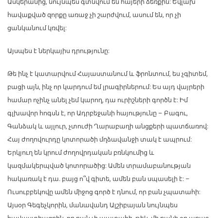
Ասկերանից, նույնպես գտնվում են հայերի ձեռքին: Եվլախ
հավաքված զորքը առաջ չի շարժվում, ասում են, որ չի
ցանկանում կռվել:
Այսպես է ներկայիս դրությունը:
Թե ինչ է կատարվում Հայաստանում և ֆրոնտում, ես չգիտեմ,
բացի այն, ինչ որ կարդում եմ լրագիրներում: Ես այդ վայրերի
համար ոչինչ անել չեմ կարող, դա ուրիշների գործն է: Իմ
գլխավոր հոգսն է, որ Ադրբեջանի հայությունը – Բագու,
Գանձակ և այլուր, չտուժի Ղարաբաղի անցքերի պատճառով:
Հայ ժողովուրդը կոտորածի մղձավանջի տակ է ապրում:
Երկյուղ են կրում ժողովրդական բռնկումից և
կազմակերպված կոտորածից: Ամեն տրամաբանության
հակառակ է դա. բայց ո՞վ գիտե, ամեն բան սպասելի է: –
Ուսուբբեկովը ամեն միջոց գործ է դնում, որ բան չպատահի:
Այսօր Գեգեչկորին, մանավանդ Ալշիբայան նույնպես