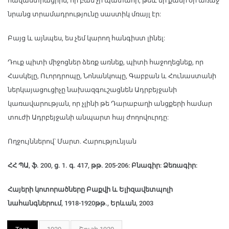
հավաստիացրին, որ բան չի պատահի, թեև մի քանի օր առաջ
նրանց տրամադրությունը սաստիկ մռայլ էր:
Բայց և այնպես, ես չեմ կարող հանգիստ լինել:
Դուք պիտի միջոցներ ձեռք առնեք, պիտի հաջողեցնեք, որ
Հասկելը, Ուորդրոպը, Նոնանկոպը, Գաբբան և Հունաստանի
ներկայացուցիչը նախազգուշացնեն Ադրբեյջանի
կառավարության, որ չլինի թե Դարաբաղի անցքերի համար
տուժի Ադրբեյջանի անպարտ հայ ժողովուրդը:
Ողջույններով՝ Մարտ. Հարությունյան
ՀՀ ՊԱ, ֆ. 200, ց. 1. գ. 417, թթ. 205-206: Բնագիր: Ձեռագիր:
Հայերի կոտորածները Բաքվի և Ելիզավետպոլի
նահանգներում, 1918-1920թթ., Երևան, 2003