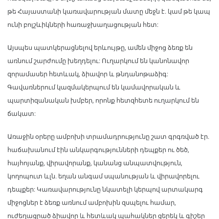
թե Հայաստանի կառավարության մատը մեջն է. կամ թե կապ
ունի բոլշևիկների հառաջխաղացության հետ:
Այսպես պատկերացնելով երևույթը, ամեն միջոց ձեռք են
առնում շարժումը խեղդելու: Ուղարկում են կանոնավոր
զորամասեր հետևակ, ձիավոր և թնդանոթաձիգ:
Գավառներում կազմակերպում են կամավորական և
պարտիզանական խմբեր, որոնք հետզհետե ուղարկում են
ճակատ:
Առաջին օրերը ամբոխի տրամադրությունը շատ գրգռված էր.
հաճախանում էին անկարգությունների դեպքեր ու ծեծ,
հայհոյանք, վիրավորանք, կանանց անպատվություն,
կողոպուտ ևլն. եղան անգամ սպանության և վիրավորելու
դեպքեր: Կառավարությունը նկատելի կերպով արտակարգ
միջոցներ է ձեռք առնում ամբոխին զսպելու համար,
ուժեղացրած ձիավոր և հետևակ պահակներ ցերեկ և գիշեր