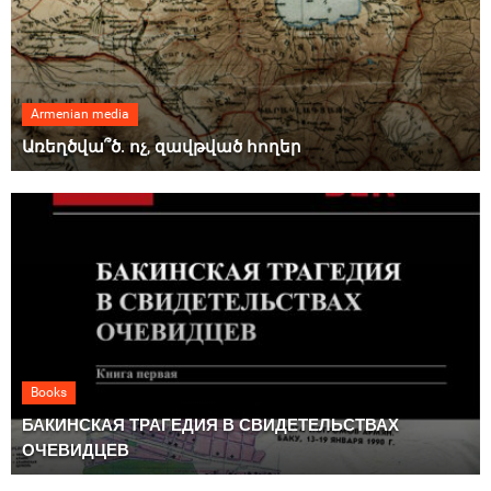
Armenian media
Առեղծվա՞ծ. ոչ, զավթված հողեր
Books
БАКИНСКАЯ ТРАГЕДИЯ В СВИДЕТЕЛЬСТВАХ
ОЧЕВИДЦЕВ