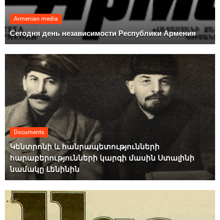
Armenian media
Сегодня день независимости Республики Армения
Documents
Կենտրոնի և հանրապետությունների
հարաբերությունների կարգի մասին Ստալինի
նամակը Լենինին