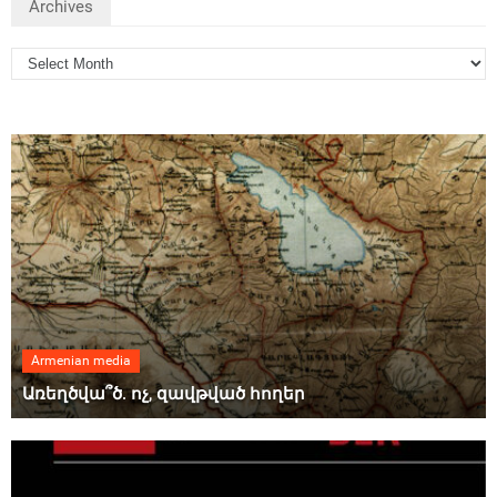
Archives
Armenian media
Առեղծվա՞ծ. ոչ, զավթված հողեր