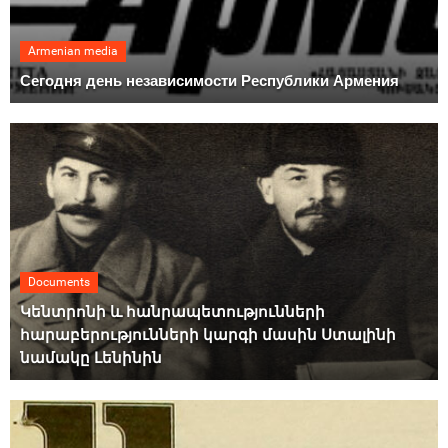
Armenian media
Сегодня день независимости Республики Армения
Documents
Կենտրոնի և հանրապետությունների
հարաբերությունների կարգի մասին Ստալինի
նամակը Լենինին