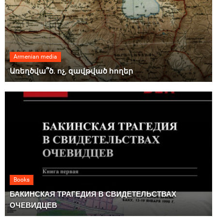
Armenian media
Առեղծվա՞ծ. ոչ, զավթված հողեր
Books
БАКИНСКАЯ ТРАГЕДИЯ В СВИДЕТЕЛЬСТВАХ
ОЧЕВИДЦЕВ