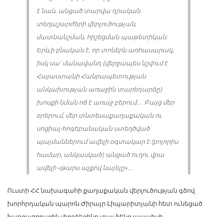
է նաև անցած տարվա դրական
տեղաշարժերի վերլուծության,
մատնանշման, հիշեցման պաթետիկան:
Երևի բնական է, որ տոներն առհասարակ,
իսկ սա՝ մանավանդ (վերջապես նշվում է
Հայաստանի Հանրապետության
անկախության առաջին տարեդարձը)
խոսքի նման ոճ է առաջ բերում… Բայց մեր
օրերում, մեր տնտեսաքաղաքական ու
սոցիալ-հոգեբանական ստեղծված
պայմաններում ավելի օգտակար է (բոլորիս
համար, անկասկած) անցած ուղու վրա
ավելի «թարս աչքով նայելը»…
Ուստի ՀՀ նախագահի քաղաքական վերլուծության գծով
խորհրդական պարոն Ժիրայր Լիպարիտյանի հետ ունեցած
հարցազրույցին փորձեցինք տալ հենց այսպիսի