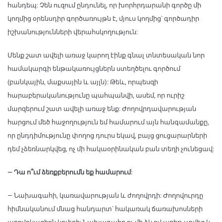
հանդեպ: Չեն ուզում ընդունել, որ խորհրդարանի գործը մի
կողմից օրենսդիր գործառույթն է, մյուս կողմից՝ գործադիր
իշխանությունների վերահսկողություն:
Մենք շատ ավելի առաջ կարող էինք գնալ տնտեսական նոր
համակարգի ենթակառույցներն ստեղծելու գործում
(բանկային, մաքսային և այլն): Թեև, որպեսզի
հարաբերականությունը պահպանվի, ասեմ, որ ուրիշ
մարզերում շատ ավելի առաջ ենք: Ժողովրդավարության
հարցում մեծ հաջողություն եմ համարում այն հանգամանքը,
որ ընդդիմությունը փողոց դուրս եկավ, բայց ցուցարարների
դեմ չձեռնարկվեց, ոչ մի հակաօրինական բան տեղի չունեցավ:
— Դա ո՞ւմ ձեռքբերումն եք համարում:
— Նախագահի, կառավարության և ժողովրդի: Ժողովուրդը
հիմնականում մնաց հանդարտ՝ հակառակ ճառախոսների