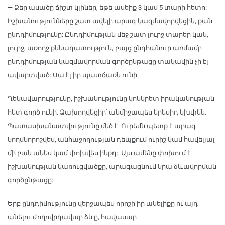
— Ձեր ասածը ճիշտ կլիներ, եթե ասեիք 3 կամ 5 տարի հետո:
Իշխանությունները շատ ավելի արագ կազմավորվեցին, քան
ընդդիմությունը: Ընդդիմության մեջ շատ լուրջ տարեր կան,
լուրջ, առողջ քննադատություն, բայց ընդհանուր առմամբ
ընդդիմության կազմավորման գործընթացը տակավին չի էլ
ավարտված: Սա էլ իր պատճառն ունի:
Ղեկավարությունը, իշխանությունը կոնկրետ իրականության
հետ գործ ունի. Ձախողվեցիր՝ անմիջապես երեսիդ կխփեն.
Պատասխանատվությունը մեծ է: Ուրեմն պետք է արագ
կողմնորոշվես, անհաջողության դեպքում ուրիշ կամ հավելյալ
մի բան անես կամ փոխվես ինքդ: Այս ամենը փոխում է
իշխանության կառուցվածքը, արագացնում նրա ձևավորման
գործընթացը:
Երբ ընդդիմությունը վերջապես որոշի իր անելիքը ու այդ
անելու ժողովրդավար ձևը, հավասար