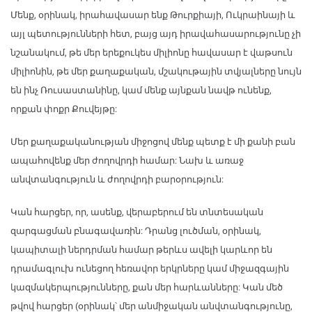
Մենք, օրինակ, իրահավասար ենք Թուրքիայի, Ուկրաինայի և
այլ պետությունների հետ, բայց այդ իրավահասարությունը չի
նշանակում, թե մեր երեքուկես միլիոնը հավասար է վաթսուն
միլիոնին, թե մեր քաղաքական, մշակութային տվյալները նույն
են ինչ Ռուսաստանինը, կամ մենք այնքան նավթ ունենք,
որքան փոքր Քուվեյթը:
Մեր քաղաքականության միջոցով մենք պետք է մի քանի բան
ապահովենք մեր ժողովրդի համար: Նախ և առաջ
անվտանգություն և ժողովրդի բարօրություն:
Կան հարցեր, որ, ասենք, վերաբերում են տնտեսական
զարգացման բնագավառին: Դրանց լուծման, օրինակ,
կապիտալի ներդրման համար թերևս ավելի կարևոր են
դրամագլուխ ունեցող հեռավոր երկրները կամ միջազգային
կազմակերպությունները, քան մեր հարևանները: Կան մեծ
թվով հարցեր (օրինակ՝ մեր անմիջական անվտանգությունը,