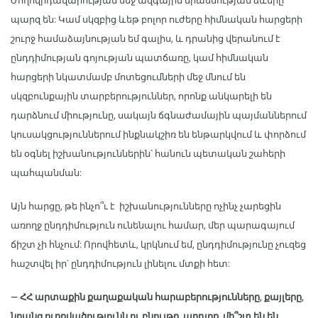
Ժողովրդավարության մեջ ազգային միասնության ձևերը
պարզ են: Կամ սկզբից ևեթ բոլոր ուժերը հիմնական հարցերի
շուրջ համաձայնության եմ գալիս, և դրանից վերանում է
ընդդիմության գոյության պատճառը, կամ հիմնական
հարցերի նկատմամբ մոտեցումների մեջ մնում են
սկզբունքային տարբերություններ, որոնք անկարելի են
դարձնում միությունը, սակայն ճգնաժամային պայմաններում
կուսակցություններում ինքնակշիռ են ենթարկվում և փորձում
են օգնել իշխանություններին՝ հանուն պետական շահերի
պահպանման:
Այն հարցը, թե ինչո՞ւ է իշխանությունները ոչինչ չարեցին
առողջ ընդդիմություն ունենալու համար, մեր պարագայում
ճիշտ չի հնչում: Որովհետև, կրկնում եմ, ընդդիմությունը չուզեց
հաշտվել իր՝ ընդդիմություն լինելու մտքի հետ:
— ՀՀ արտաքին քաղաքական հարաբերությունները, քայլերը,
նրանց ուղղվածությունն ու բնույթը, արդյոք, մի՞շտ են են