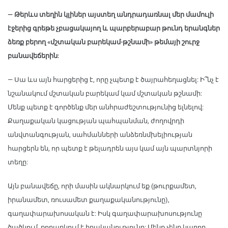
— Թերևս տեղին կլիներ այստեղ անդրադառնալ մեր մամուլի
էջերից գրեթե չբացակայող և պարբերաբար թունդ երանգներ
ձեռք բերող «մշտական բարեկամ-թշնամի» թեմայի շուրջ
բանավեճերին:
— Սա ևս այն հարցերից է, որը չպետք է ծայրահեղացնել: Ի՞նչ է
նշանակում մշտական բարեկամ կամ մշտական թշնամի:
Մենք պետք է գործենք մեր անհրաժեշտությունից ելնելով:
Քաղաքական կացության պահպանման, ժողովրդի
անվտանգության, սահմանների անձեռնմխելիության
հարցերն են, որ պետք է թելադրեն այս կամ այն պարտնյորի
տեղը:
Այն բանավեճը, որի մասին ակնարկում եք (թուրքամետ,
իրանամետ, ռուսամետ քաղաքականությունը),
գաղափարախոսական է: Իսկ գաղափարախոսությունը
ծածկում, քողարկում է իրականությունը: Մենք չենք կարող