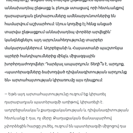
աննախադեպ ընթացք և բնույթ ստացավ, որի հետևանքով
ղարաբաղյան ընդհարումները ամենարյունոտներից են
համարվում աշխարհում: Մյուս կողմից էլ հենց անցած
տարվա ընթացքում աննախադեպ փորձեր արվեցին՝
կանգնեցնելու այդ արյունահեղությունը տարբեր
մակարդակներում. Ադրբեջանի և Հայաստանի պաշտոնյա
այրերի հանդիպումներից մինչև միջազգային
խորհրդաժողովներ: Դարձյալ ապարդյուն: Տեղի՞ն է, արդյոք,
«պատերազմները ձախողված դիվանագիտության արդյունք
են» արտահայտության կիրառումը այս դեպքում:
— Եթե այդ արտահայտությունը ուզում եք կիրառել
ղարաբաղյան պատերազմի առիթով, կիրառելի է.
ադրբեջանակա՛ն քաղաքականության և դիվանագիտության
հետևանք է դա, ոչ մերը: Քաղաքական ճանապարհով
չփորձեցին հարցը լուծել, ուզում են պատերազմի միջոցով դա