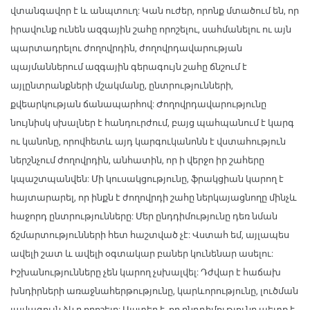
վտանգավոր է և անպտուղ: Կան ուժեր, որոնք մտածում են, որ
իրավունք ունեն ազգային շահը որոշելու, սահմանելու ու այն
պարտադրելու ժողովրդին, ժողովրդավարության
պայմաններում ազգային գերագույն շահը ճնշում է
այլընտրանքների մշակմանը, ընտրությունների,
քվեարկության ճանապարհով: Ժողովրդավարությունը
նույնիսկ սխալներ է հանդուրժում, բայց պահպանում է կարգ
ու կանոնը, որովհետև այդ կարգուկանոնն է վստահություն
ներշնչում ժողովրդին, անհատին, որ ի վերջո իր շահերը
կպաշտպանվեն: Մի կուսակցությունը, ֆրակցիան կարող է
հայտարարել, որ ինքն է ժողովրդի շահը ներկայացնողը մինչև
հաջորդ ընտրությունները: Մեր ընդդիմությունը դեռ նման
ճշմարտությունների հետ հաշտված չէ: Վստահ եմ, այլապես
ավելի շատ և ավելի օգտակար բաներ կունենար ասելու:
Իշխանությունները չեն կարող չսխալվել: Դժվար է հաճախ
խնդիրների առաջնահերթությունը, կարևորությունը, լուծման
լավագույն ձևը որոշելը: Այստեղ է, որ ընդդիմությունը պետք է