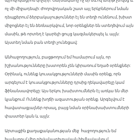
պրովոկացիոն կոչերի: Նախագահը ոչ մի ձևով առիթ չտվեց և
ոչ մի միջադեպի: Ժողովրդական շատ այլ երկրներում նման
դեպքերում ձերբակալություններ էլ են տեղի ունենում, խիստ
միջոցներ էլ են ձեռնարկվում, նոր օրենքներ են ստեղծվում այն
մասին, թե որտեղ է կարելի ցույց կազմակերպել և այլն:
Այստեղ նման բան տեղի չունեցավ:
Անհաջողություն, բացթողում եմ համարում այն, որ
իշխանությունները խստորեն չեն կիրառում եղած օրենքներ:
Օրինակ, ունենք կուսակցությունների մասին օրենք, որն
արգելում է կուսակցությունները դրսից ղեկավարելը կամ
ֆինանսավորելը: Այս երկու խախտումներն էլ առկա են մեր
կյանքում: Ունենք խղճի ազատության օրենք. Արգելվում է
հավատացյալներ որսալ, բայց նման օրինախախտումների
փաստեր կան և այլն:
Արտաքին քաղաքականության մեջ հաջողություն եմ
համարում մեր դիվանագիտական հիմնականում