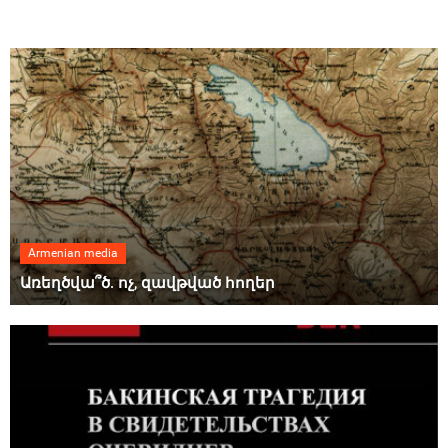
Armenian media
Առեղծվա՞ծ. ոչ, զավթված հողեր