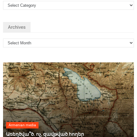
Archives
Armenian media
Առեղծվա՞ծ. ոչ, զավթված հողեր