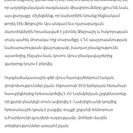
որ ադրբեջանական ռազմական միավորումները լքում են նաև
այս քաղաքը։ Հիշեցնենք, որ նախօրեին նրանք ինքնակամ
թողել էին Ֆիզուլին։ Այս անգամ եւս ղարաբաղյան
մարտիկներին հրամայված է չմտնել Ջեբրայիլ և հսկողության
տակ պահել մոտակա ողջ տարածքը։ ԼՂՀ պաշտպանության
նախարարության վկայությամբ, խաղաղ բնակչությունն
այստեղից, ինչպես նաև գոտու մյուս բնակավայրերից
վաղօրոք դուրս է բերվել։
Ռազմաճակատային գծի մյուս հատվածներում էական
փոփոխություններ չկան։ Օգոստոսի 23-ի երեկոյան հեռահար
հաուբիցներից հրետակոծվել է ՀՀ Նոյեմբերյան շրջկենտրոնը։
Սի քանի բնակելի տուն ավերվել է։ Նախիջեւանի կողմից
հրետանային կրակ է բացվել Վայքի շրջանի Խնձորուտ
ևԲարձրունի գյուղերի ուղղությամբ։ Զոհերի մասին
տեղեկություններ առայժմ չկան։