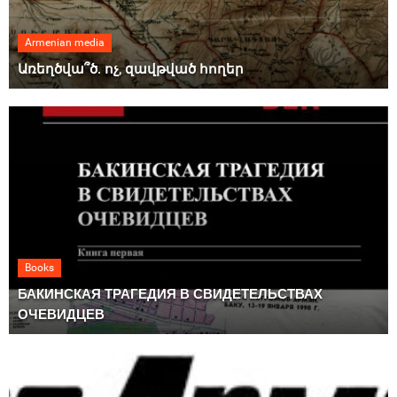
Armenian media
Առեղծվա՞ծ. ոչ, զավթված հողեր
Books
БАКИНСКАЯ ТРАГЕДИЯ В СВИДЕТЕЛЬСТВАХ
ОЧЕВИДЦЕВ