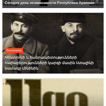
Сегодня день независимости Республики Армения
Documents
Կենտրոնի և հանրապետությունների
հարաբերությունների կարգի մասին Ստալինի
նամակը Լենինին