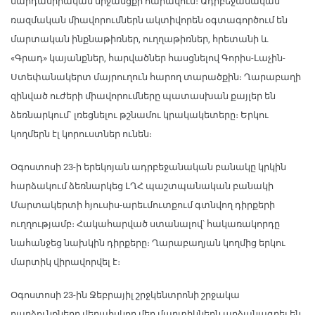
մարդասիրական միջանցքի հարավում։ Ադրբեջանական
ռազմական միավորումներն ակտիվորեն օգտագործում են
մարտական ինքնաթիռներ, ուղղաթիռներ, հրետանի և
«Գրադ» կայանքներ, հարվածներ հասցնելով Գորիս-Լաչին-
Ստեփանակերտ մայրուղուն հարող տարածքին։ Ղարաբաղի
զինված ուժերի միավորումները պատասխան քայլեր են
ձեռնարկում` լռեցնելու թշնամու կրակակետերը։ Երկու
կողմերն էլ կորուստներ ունեն։
Օգոստոսի 23-ի երեկոյան ադրբեջանական բանակը կրկին
հարձակում ձեռնարկեց ԼՂՀ պաշտպանական բանակի
Մարտակերտի հյուսիս-արեւմուտքում գտնվող դիրքերի
ուղղությամբ։ Հակահարված ստանալով՝ հակառակորդը
նահանջեց նախկին դիրքերը։ Ղարաբաղյան կողմից երկու
մարտիկ վիրավորվել է։
Օգոստոսի 23-ին Ջեբրայիլ շրջկենտրոնի շրջակա
բարձունքները վերահսկող մեր մարտիկներն արձանագրել են,