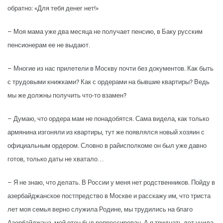
обратно: «Для тебя денег нет!»
– Моя мама уже два месяца не получает пенсию, в Баку русским
пенсионерам ее не выдают.
– Многие из нас прилетели в Москву почти без документов. Как быть
с трудовыми книжками? Как с ордерами на бывшие квартиры? Ведь
мы же должны получить что-то взамен?
– Думаю, что ордера мам не понадобятся. Сама видела, как только
армянина изгоняли из квартиры, тут же появлялся новый хозяин с
официальным ордером. Словно в райисполкоме он был уже давно
готов, только даты не хватало…
– Я не знаю, что делать. В России у меня нет родственников. Пойду в
азербайджанское постпредство в Москве и расскажу им, что триста
лет моя семья верно служила Родине, мы трудились на благо
Азербайджана, мой отец был репрессирован. А я тридцать лет учила