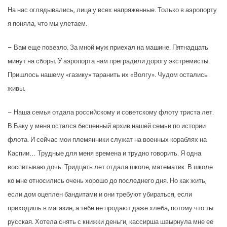
На нас оглядывались, лица у всех напряженные. Только в аэропорту
я поняла, что мы улетаем.
– Вам еще повезло. За мной муж приехал на машине. Пятнадцать
минут на сборы. У аэропорта нам преградили дорогу экстремисты.
Пришлось нашему «газику» таранить их «Волгу». Чудом остались
живы.
– Наша семья отдала российскому и советскому флоту триста лет.
В Баку у меня остался бесценный архив нашей семьи по истории
флота. И сейчас мои племянники служат на военных кораблях на
Каспии… Трудные для меня времена и трудно говорить. Я одна
воспитываю дочь. Тридцать лет отдала школе, математик. В школе
ко мне относились очень хорошо до последнего дня. Но как жить,
если дом оцеплен бандитами и они требуют убираться, если
приходишь в магазин, а тебе не продают даже хлеба, потому что ты
русская. Хотела снять с книжки деньги, кассирша швырнула мне ее