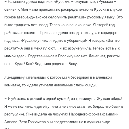
– На многих домах надписи: «Русские – оккупанты!», «Русские –
свиньи!». Моя мама приехала по распределению из Курска в глухое
горное азербайджанское село учить ребятишек русскому языку. Это
было тридцать лет назад. Теперь она пенсионерка. Я второй год
работала в школе… Пришла неделю назад в школу, а в коридоре
надпись: «Русские учителя, идите в уборщицы!» Я говорю: «Вы что,
ребята?» А они в меня плюют… Я их азбуке учила. Теперь вот мы с
мамой здесь. Родственников в России у нас нет. Денег нет, работы
нет… Куда? Как? Ведь моя родина – Баку.
Женщины-учительницы, с которыми я беседовал в маленькой
комнатке, то и дело утирали невольные слезы обиды.
– Я убежала с дочкой с одной сумкой, за три минуты. Жуткая обида!
Я же не политик, я детей учила и не виновата в тех бедах, что были в
республике. Я не видела на лозунгах Народного фронта фамилии
Алиева. Зато Горбачева они представляли не в лучшем виде.