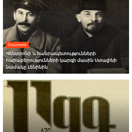
Documents
Կենտրոնի և հանրապետությունների
հարաբերությունների կարգի մասին Ստալինի
նամակը Լենինին