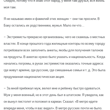
Обидно, потому что я знаю этот народ, у меня там друзья, вся жизнь
моя там.
Я не называю имен и фамилий этих женщин – они так просили. В
Баку остались их родственники, мужья. Мало ли что…
– Экстремисты прекрасно организованы, чего не скажешь о местных
властях. В конце прошлого года жилищные конторы по всему городу
потребовали всех заполнить анкеты, якобы для получения талонов
на продукты. В анкетах нужно было указать и национальность. Когда
начались погромы, в руках экстремистов оказались точные адреса:
где живут армяне, где русские, где смешанные семьи и т. д. Это была
продуманная националистическая акция.
– За мной прибежал муж, велел мне и ребенку быстро одеваться.
Муж у меня военный, но в этот день был в штатском. Я увидела, как
он вынул пистолет и положил в карман. Сказал: «В метро идите
впереди меня, чтобы я вас видел». В метро русских почти не было.