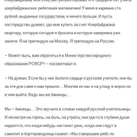
азербайджанских ребятишек математике! У меня в кармане сто
рублей, выданных государством, и ничего больше. И пусть
постпредство думает, где мне купить за счет Азербайджана
квартиру, которую сегодня я бросила и которую наверняка уже
заняли. Я не претендую на Москву. Я претендую на Россию.
– Может быть, вам обратиться в Министерство народного
образования РСФСР? – посоветовал я.
– Не думаю. Если бы у них болело сердце о русском учителе, они бы
за эти дни сами к нам пришли… Многим из нас и на улицу в мороз не
в чем выйти. Ведь мы же бакинцы…
Мы – бакинцы… Это звучало в словах каждой русский учительницы.
И несмотря на горечь, на боль, на утраты, они где-то в глубине души
надеются, что когда-нибудь настанет день, когда они сядут в
самолет и бортпроводница скажет: «Мы совершаем рейс по