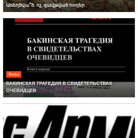
Առեղծվա՞ծ. ոչ, զավթված հողեր
Books
БАКИНСКАЯ ТРАГЕДИЯ В СВИДЕТЕЛЬСТВАХ
ОЧЕВИДЦЕВ