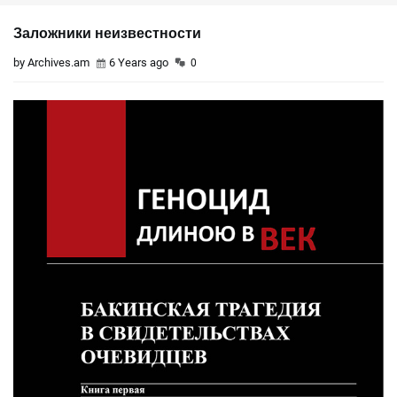
Заложники неизвестности
by Archives.am
6 Years ago
0