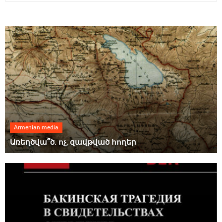
Armenian media
Առեղծվա՞ծ. ոչ, զավթված հողեր