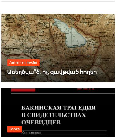
Armenian media
Առեղծվա՞ծ. ոչ, զավթված հողեր
Books