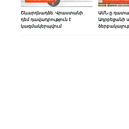
Շևարդնադձե. Վրաստանի
ԱՄՆ-ը դատա
դեմ դավադրություն է
Ադրբեջանի 
կազմակերպվում
ձերբակալութ