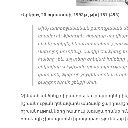
«Երկիր», 20 օգոստոսի, 1993թ., թիվ 157 (498)
Մինչ ադրբեջանական քարոզչական մեք
գրավել են Ֆիզուլին, «Խաբար-սերվիսը
են ենթարկվել հեռուստատեսության
Վսեւոլոդ Նուրիեւը, Նադիր Շաֆիեւը եւ
հայերը չեն, այլ տեղի զինված խմբեր
ղեկավար Կ.Իթիշովի գլխավորությամբ։
կատարել Ֆիզուլի շրջկենտրոնում, որ
քաղգործկոմի շենքի մոտ։
Զինված անձինք վիրավորել են լրագրողներին
իշխանության ղեկավարն անձամբ ջարդուփշո
իշխանությունները հատուկ առաջադրանք ունե
որպեսզի չխանգարեն իրադարձությունները 