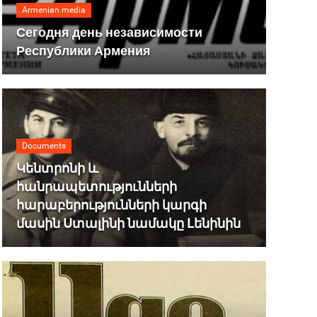
Armenian media
Сегодня день независимости
Республики Армения
Documents
Կենտրոնի և
հանրապետությունների
հարաբերությունների կարգի
մասին Ստալինի նամակը Լենինին