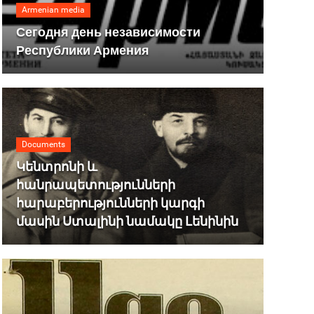
Armenian media
Сегодня день независимости
Республики Армения
Documents
Կենտրոնի և
հանրապետությունների
հարաբերությունների կարգի
մասին Ստալինի նամակը Լենինին