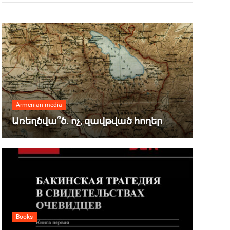
Armenian media
Առեղծվա՞ծ. ոչ, զավթված հողեր
Books