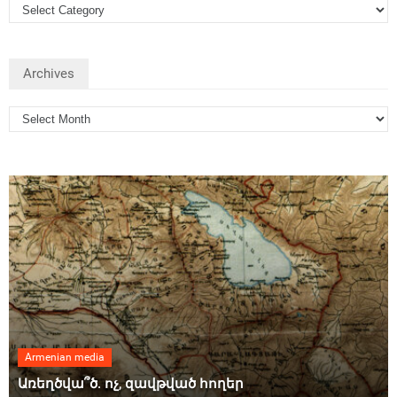
Archives
Armenian media
Առեղծվա՞ծ. ոչ, զավթված հողեր