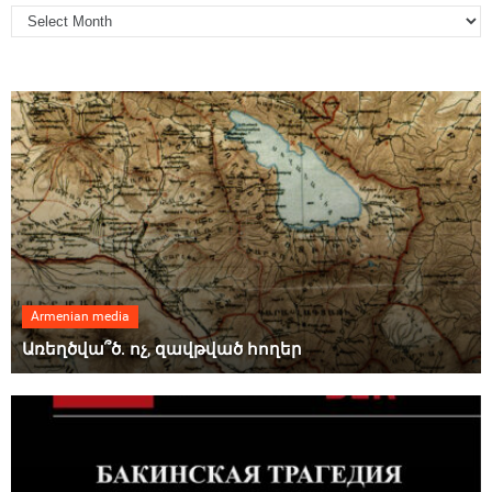
Armenian media
Առեղծվա՞ծ. ոչ, զավթված հողեր