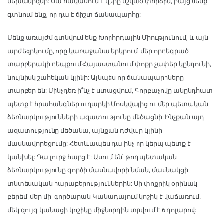
մեխանիզմի: Սա հակասում է վերը նշված փորձին, բայց մենք
գտնում ենք, որ դա է ճիշտ ճանապարհը:
Մենք առայժմ գտնվում ենք Խորհրդային Միությունում, և այն
արժեզրկումը, որը կառաջանա երկրում, մեր որդեգրած
տարբերակի դեպքում Հայաստանում փոքր չափեր կընդունի,
նույնիսկ շահեկան կլինի: Այնպես որ ճանապարհները
տարբեր են: Մինչդեռ ի՞նչ է ստացվում, Գորբաչովը անընդհատ
պետք է հրահանգներ ուղարկի Մոսկվայից ու մեր պետական
ձեռնարկությունների ազատությունը մեծացնի: Ինչքան այդ
ազատությունը մեծանա, այնքան դժվար կլինի
մասնավորեցումը: Հետևապես դա ինչ-որ կերպ պետք է
կանխել: Դա լուրջ հարց է: Ասում են՝ թող պետական
ձեռնարկությունը գործի մասնավորի նման, մասնակցի
տնտեսական հարաբերություններին: Մի փոքրիկ օրինակ
բերեմ. մեր մի գործարան Կանադայում կոշիկ է վաճառում.
մեկ զույգ կանացի կոշիկը միջնորդին տրվում է 6 դոլարով: