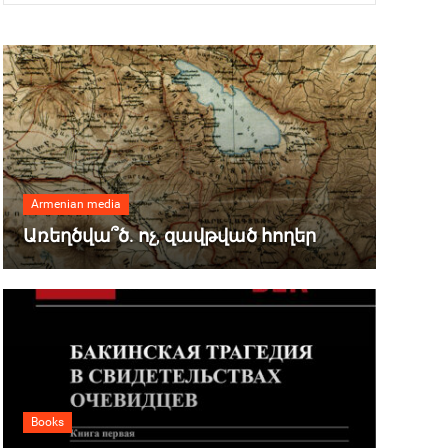
Armenian media
Առեղծվա՞ծ. ոչ, զավթված հողեր
Books