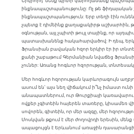
Երկրորդ՝ մենք պիտի կարողանանք պաշտպան
ինքնապաշտպանությունը: Ոչ թե ֆիդայական 
ինքնապաշտպանություն: Երբ տեղի էին ունեն
չպետք է դիմեինք քաղաքակիրթ աշխարհին, թե 
օգնության, այլ չպիտի թույլ տայինք, որ այդ
պատասխանենք հակահարվածով: Ի դեպ, Եր
Ֆրանսիան բավական հզոր երկիր էր իր տնտես
քանի շաբաթում Գերմանիան նվաճեց Ֆրանսիա
չուներ: Առանց հոգևոր հզորության, տնտեսակա
Մեր հոգևոր հզորության կարևորագույն աղբյու
ասում են՝ այս նեղ վիճակում ի՞նչ իմաստ ունի
անապատներում, ուր Թուրքիայի կառավարությ
ովքեր չգիտեին հայերեն տառերը, կիսամեռ վի
սովորեն, գիտեին, որ մեր ազգը, մեր հզորությո
Մոսկվան թքում է մեր ժողովրդի երեսին, մե
ապացույցն է Երևանում առաջին դասարանցին