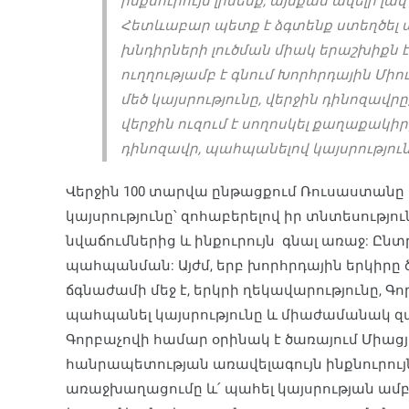
ինքնուրույն լինենք, այնքան ավելի լա
Հետևաբար պետք է ձգտենք ստեղծել 
խնդիրների լուծման միակ երաշխիքն է:
ուղղությամբ է գնում Խորհրդային Միու
մեծ կայսրությունը, վերջին դինոզավր
վերջին ուզում է սողոսկել քաղաքակիր
դինոզավր, պահպանելով կայսրություն
Վերջին 100 տարվա ընթացքում Ռուսաստանը կ
կայսրությունը՝ զոհաբերելով իր տնտեսություն
նվաճումներից և ինքուրույն գնալ առաջ: Ընտր
պահպանման: Այժմ, երբ խորհրդային երկիր
ճգնաժամի մեջ է, երկրի ղեկավարությունը, Գոր
պահպանել կայսրությունը և միաժամանակ զար
Գորբաչովի համար օրինակ է ծառայում Միացյա
հանրապետության առավելագույն ինքնուրույ
առաջխաղացումը և՛ պահել կայսրության ամբո