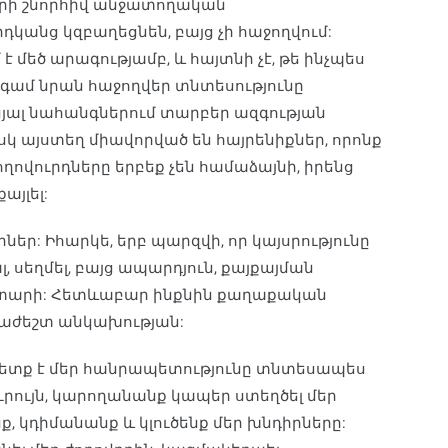
որի շնորհիվ անջատողական
րդկանց կզբաղեցնեն, բայց չի հաջողվում:
 մեծ արագությամբ, և հայտնի չէ, թե ինչպես
նգամ նրան հաջողվեր տնտեսությունը
ացյալ նահանգներում տարբեր ազգության
իսկ այստեղ միավորված են հայրենիքներ, որոնք
ղովուրդները երբեք չեն համաձայնի, իրենց
այլել:
ներ: Իհարկե, երբ պարզվի, որ կայսրությունը
լ, սեղմել, բայց ապարդյուն, քայքայման
,3 տարի: Հետևաբար ինքնին քաղաքական
րաժեշտ անկախության:
պետք է մեր հանրապետությունը տնտեսապես
ւրույն, կարողանանք կապեր ստեղծել մեր
, կդիմանանք և կլուծենք մեր խնդիրները: