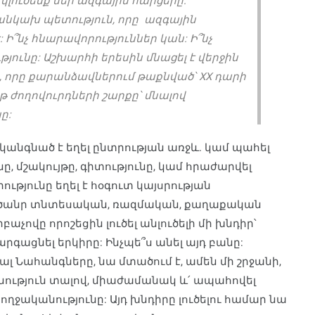
վ կլուծենք մեր ազգային հարցերը:
անկախ պետություն, որը ազգային
 Ի՞նչ հնարավորություններ կան: Ի՞նչ
թյունը: Աշխարհի երեսին մնացել է վերջին
ը, որը քարանձավներում թաքնված՝ XX դարի
թ ժողովուրդների շարքը՝ մնալով
ը:
անգնած է եղել ընտրության առջև. կամ պահել
ը, մշակույթը, գիտությունը, կամ հրաժարվել
ությունը եղել է հօգուտ կայսրության
ը ծանր տնտեսական, ռազմական, քաղաքական
բաչովը որոշեցին լուծել անլուծելի մի խնդիր՝
գացնել երկիրը: Ինչպե՞ս անել այդ բանը:
լ Նահանգները, նա մտածում է, ամեն մի շրջանի,
նություն տալով, միաժամանակ և՛ ապահովել
ղջականությունը: Այդ խնդիրը լուծելու համար նա