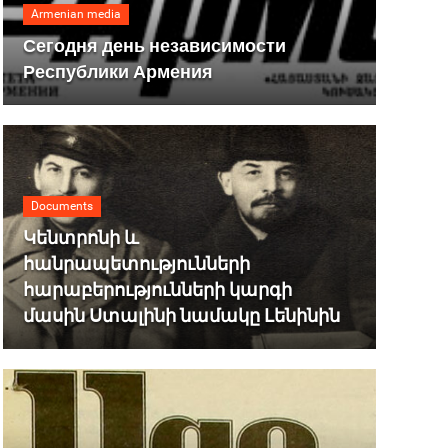
Armenian media
Сегодня день независимости
Республики Армения
Documents
Կենտրոնի և
հանրապետությունների
հարաբերությունների կարգի
մասին Ստալինի նամակը Լենինին