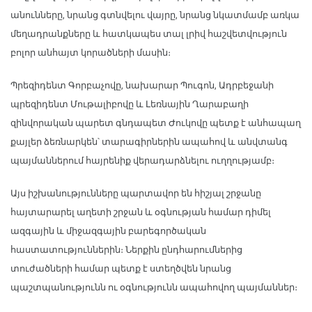
անունները, նրանց գտնվելու վայրը, նրանց նկատմամբ առկա
մեղադրանքները և հատկապես տալ լրիվ հաշվետվություն
բոլոր անհայտ կորածների մասին։
Պրեզիդենտ Գորբաչովը, նախարար Պուգոն, Ադրբեջանի
պրեզիդենտ Մութալիբովը և Լեռնային Ղարաբաղի
զինվորական պարետ գնդապետ Ժուկովը պետք է անհապաղ
քայլեր ձեռնարկեն՝ տարագիրներին ապահով և անվտանգ
պայմաններում հայրենիք վերադարձնելու ուղղությամբ։
Այս իշխանությունները պարտավոր են հիշյալ շրջանը
հայտարարել աղետի շրջան և օգնության համար դիմել
ազգային և միջազգային բարեգործական
հաստատություններին։ Ներքին ընդհարումներից
տուժածների համար պետք է ստեղծվեն նրանց
պաշտպանությունն ու օգնությունն ապահովող պայմաններ։