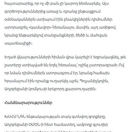
հայտարարեց, որ ոչ մի բան չի կարող ձեռնարկել։ Այս
գործողություններից առաջ և դրանց ընթացքում
օմօնականներն ստիպում էին բնակիչներին դիմումներ
ստորագրել «կամավոր» հեռանալու մասին, այդ առիթով
նրանց ենթարկելով տանջանքների, ծեծի և մահվան
սպառնալիքի։
Եղած վկայությունների հիման վրա կարելի է եզրակացնել, թե
շատերը ստիպված են եղել հեռանալ՝ ոչինչ չստորագրած։ Ով
որ նման դիմումներն ստորագրում էր, նրանց հաճախ
հրամայում էին դրանք ուղարկել պրն, Պոլյանիչկոյին,
Ադրբեջանի կոմկուսի երկրորդ քարտուղարին։
Հանձնարարություններ
ԽՍՀՄ ՆԳՆ ենթակայության տակ գտնվող զորքերը,
Ադրբեջանի ՕՄՕՆ-ի հետ համատեղ, ամբողջ գյուղեր