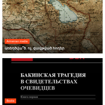
Armenian media
Առեղծվա՞ծ. ոչ, զավթված հողեր
Books