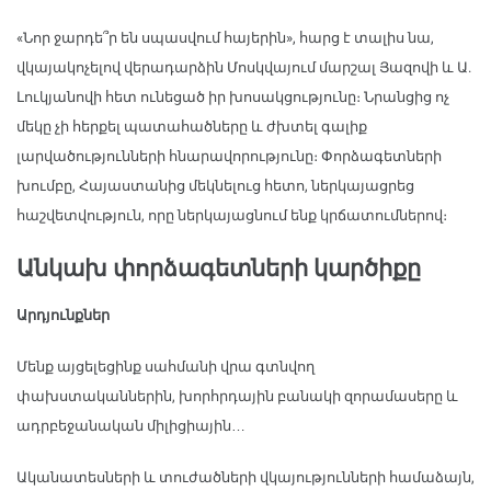
«Նոր ջարդե՞ր են սպասվում հայերին», հարց է տալիս նա,
վկայակոչելով վերադարձին Մոսկվայում մարշալ Յազովի և Ա.
Լուկյանովի հետ ունեցած իր խոսակցությունը։ Նրանցից ոչ
մեկը չի հերքել պատահածները և ժխտել գալիք
լարվածությունների հնարավորությունը։ Փորձագետների
խումբը, Հայաստանից մեկնելուց հետո, ներկայացրեց
հաշվետվություն, որը ներկայացնում ենք կրճատումներով։
Անկախ փորձագետների կարծիքը
Արդյունքներ
Մենք այցելեցինք սահմանի վրա գտնվող
փախստականներին, խորհրդային բանակի զորամասերը և
ադրբեջանական միլիցիային…
Ականատեսների և տուժածների վկայությունների համաձայն,