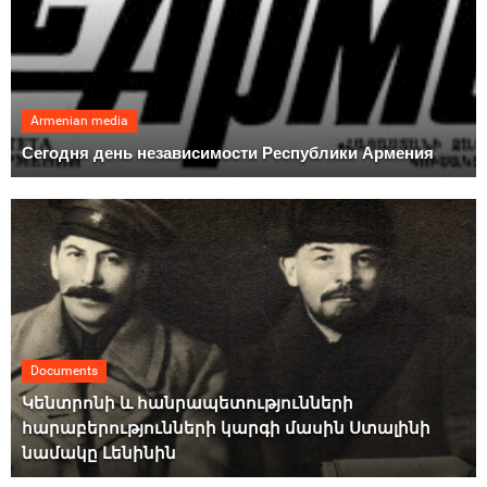
Armenian media
Сегодня день независимости Республики Армения
Documents
Կենտրոնի և հանրապետությունների
հարաբերությունների կարգի մասին Ստալինի
նամակը Լենինին