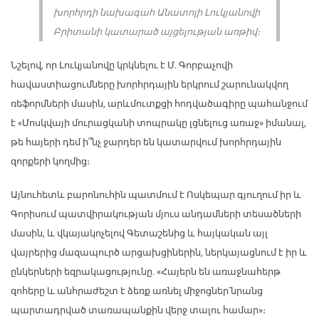
խորհրդի նախագահ Անատոլի Լուկյանովի
Բրիտանի կատարած այցելության առթիվ։
Նշելով, որ Լուկյանովը կրկնելու է Մ. Գորբաչովի
հավաստիացումները խորհրդային երկրում շարունակվող
ռեֆորմների մասին, արևմուտքցի հոդվածագիրը պահանջում
է «Մոսկվայի մուրացկանի տոպրակը լցնելուց առաջ» իմանալ,
թե հայերի դեմ ի՞նչ ջարդեր են կատարվում խորհրդային
զորքերի կողմից։
Այնուհետև բարոնուհին պատմում է Ոսկեպար գյուղում իր և
Գորիսում պատվիրակության մյուս անդամների տեսածների
մասին, և վկայակոչելով Գետաշենից և հայկական այլ
վայրերից մազապուրծ արցախցիներին, ներկայացնում է իր և
ընկերների եզրակացությունը. «Հայերն են առաջնահերթ
զոհերը և անհրաժեշտ է ձեռք առնել միջոցներ՝նրանց
պարտադրված տառապանքին վերջ տալու համար»։