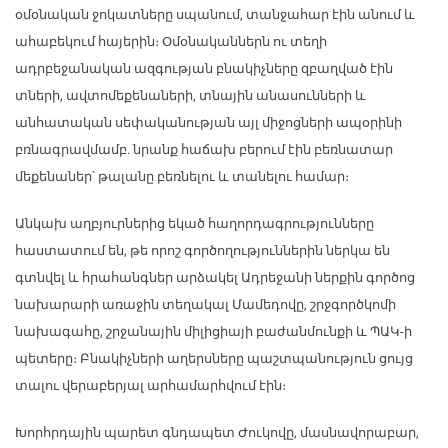
օմօնական ջոկատները սպանում, տանջահար էին անում և
ահաբեկում հայերին։ Օմօնականներն ու տեղի
ադրբեջանական ազգության բնակիչները զբաղված էին
տների, ավտոմեքենաների, տնային անասունների և
անհատական սեփականության այլ միջոցների ապօրինի
բռնագրավմամբ. նրանք հաճախ բերում էին բեռնատար
մեքենաներ՝ թալանը բեռնելու և տանելու համար։
Անկախ աղբյուրներից եկած հաղորդագրությունները
հաստատում են, թե որոշ գործողություններին ներկա են
գտնվել և հրահանգներ արձակել Ադրեջանի ներքին գործոց
նախարարի առաջին տեղակալ Մամեդովը, շրջգործկոմի
նախագահը, շրջանային միլիցիայի բաժանմունքի և ՊԱԿ-ի
պետերը։ Բնակիչների աղերսները պաշտպանություն ցույց
տալու վերաբերյալ արհամարհվում էին։
Խորհրդային պարետ գնդապետ Ժուկովը, մասնավորաբար,