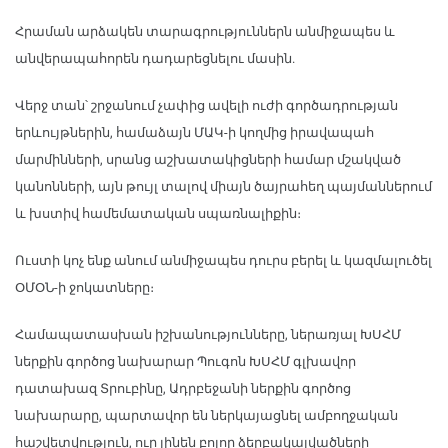
Հրաման արձակեն տարագրություններն անմիջապես և
անվերապահորեն դադարեցնելու մասին.
Վերջ տան՝ շրջանում չափից ավելի ուժի գործադրության
երևույթներին, համաձայն ՄԱԿ-ի կողմից իրավապահ
մարմինների, սրանց աշխատակիցների համար մշակված
կանոնների, այն թույլ տալով միայն ծայրահեղ պայմաններում
և խստիվ համեմատական սպառնալիքին։
Ուստի կոչ ենք անում անմիջապես դուրս բերել և կազմալուծել
ՕՄՕՆ-ի ջոկատները։
Համապատասխան իշխանությունները, ներառյալ ԽՍՀՄ
ներքին գործոց նախարար Պուգոն ԽՍՀՄ գլխավոր
դատախազ Տրուբինը, Ադրբեջանի ներքին գործոց
նախարարը, պարտավոր են ներկայացնել ամբողջական
հաշվետվություն, ուր լինեն բոլոր ձերբակալվածների