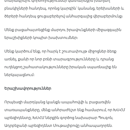
տարագրելու գործողություններ կատարեցին խաղաղ
բնակիչների հանդեպ, որոնց կարգին՝ կանանց, երեխաների և
ծերերի հանդեպ ցուցաբերելով անհարգալից վերաբերմունք։
Մենք բացահայտեցինք մարդու իրավունքների միջազգային
երաշխիքների կոպիտ խախտումներ։
Մենք կարծում ենք, որ հարկ է շուտափույթ միջոցներ ձեռք
առնել, քանի որ նոր բռնի տարագրությունները և դրանց
ուղեկցող շահատակությունները իրական սպառնալիք են
ներկայացնում։
Երաշխավորություններ
Որպեսզի մարդկանց կյանքն ապահովվի և բացառվեն
տառապանքները, մենք անհրաժեշտ ենք համարում, որ ԽՍՀՄ
պրեզիդենտը, ԽՍՀՄ ներքին գործոց նախարար Պուգոն,
Ադրբեջանի պրեզիդենտ Մութալիբովը անհապաղորեն.